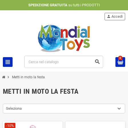
SPEDIZIONE GRATUITA
su tutti i PRODOTTI
person
Accedi
0
view_headline
search
chevron_right
Metti in moto la festa
METTI IN MOTO LA FESTA
Seleziona
-10%