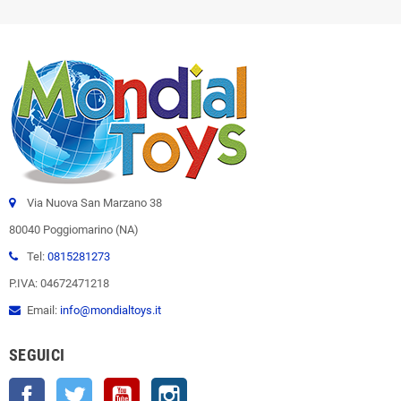
Via Nuova San Marzano 38
80040 Poggiomarino (NA)
Tel:
0815281273
P.IVA: 04672471218
Email:
info@mondialtoys.it
SEGUICI
Facebook
Twitter
YouTube
Instagram