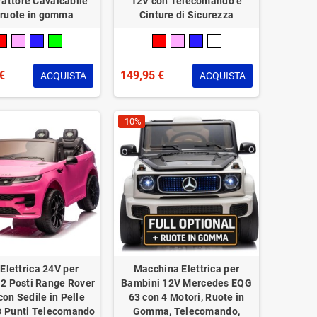
rattore Cavalcabile
12V con Telecomando e
 ruote in gomma
Cinture di Sicurezza
€
149,95 €
ACQUISTA
ACQUISTA
-10%
Elettrica 24V per
Macchina Elettrica per
2 Posti Range Rover
Bambini 12V Mercedes EQG
con Sedile in Pelle
63 con 4 Motori, Ruote in
3 Punti Telecomando
Gomma, Telecomando,