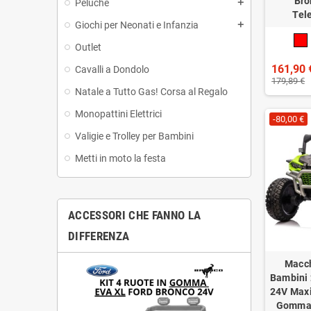
Bro
Peluche
add
Tel
Giochi per Neonati e Infanzia
add
Outlet
161,90 
Cavalli a Dondolo
179,89 €
Natale a Tutto Gas! Corsa al Regalo
Monopattini Elettrici
-80,00 €
Valigie e Trolley per Bambini
Metti in moto la festa
ACCESSORI CHE FANNO LA
DIFFERENZA
Macch
Bambini 
24V Maxi
Gomma 