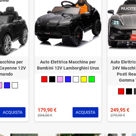
Macchina per
Auto Elettrica Macchina per
Auto Elettri
 Cayenne 12V
Bambini 12V Lamborghini Urus
24V Macchi
omando
Posti Rea
Gomma 
179,90 €
249,95 €
ACQUISTA
ACQUISTA
234,00 €
279,95 €