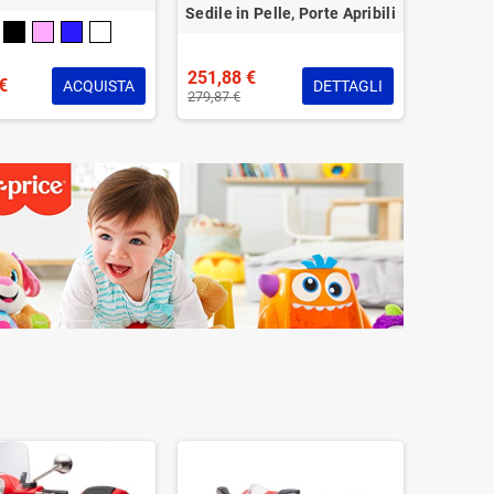
Sedile in Pelle, Porte Apribili
251,88 €
€
ACQUISTA
DETTAGLI
279,87 €
 Personalizzata per Veicoli
Ford Bronco 24V Set 4 Ruote in
ici Bambini – Nome, Numero o
Gomma EVA XL con Copriruota
 su Misura – Compatibile con
64,90 €
79,90 €
Modelli Mondialtoys
20,00 €