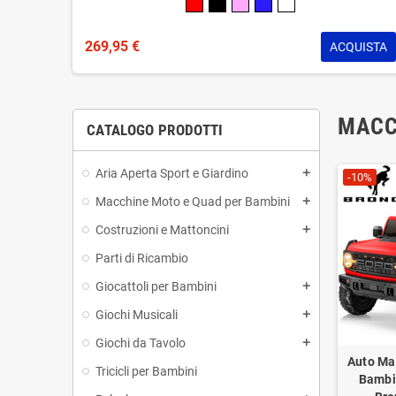
269,95 €
ACQUISTA
MACC
CATALOGO PRODOTTI
Aria Aperta Sport e Giardino
add
-10%
Macchine Moto e Quad per Bambini
add
Costruzioni e Mattoncini
add
Parti di Ricambio
Giocattoli per Bambini
add
Giochi Musicali
add
Giochi da Tavolo
add
Auto Mac
Tricicli per Bambini
Bambi