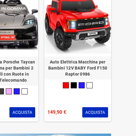
ca Porsche Taycan
Auto Elettrica Macchina per
Auto El
na per Bambini 2
Bambini 12V BABY Ford F150
2 Posti
li con Ruote in
Raptor 0986
Sedile i
Telecomando
149,90 €
269,95
ACQUISTA
ACQUISTA