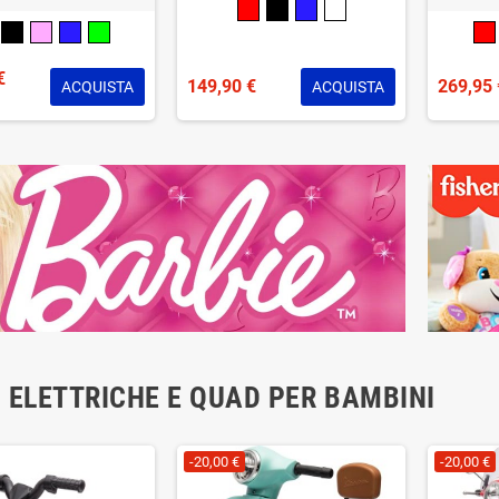
€
149,90 €
269,95 
ACQUISTA
ACQUISTA
in Gomma XL per UTV
Set 4 Ruote di Ricambio in Gomma
Targa
lar 24V – Camion con
EVA Universali con Adattatore a 6
Elettr
e Ribaltabile
Punte per Auto Elettriche per
Scritta
Bambini
90 €
79,90 €
64,90 €
79,90 €
 ELETTRICHE E QUAD PER BAMBINI
-20,00 €
-20,00 €