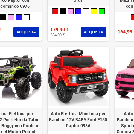
nco Raptor con
Urus
Maxi T
ecomando 0976
con
€
179,90 €
164,95 
ACQUISTA
ACQUISTA
234,00 €
ina Elettrica per
Auto Elettrica Macchina per
Auto 
2 Posti Honda Talon
Bambini 12V BABY Ford F150
Bambini 
 Buggy con Ruote in
Raptor 0986
Sport 
e 4 Motori Potenti
Cintura 