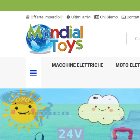
Offerte imperdibili
Ultimi arrivi
Chi Siamo
Contatt
card_giftcard
new_releases
MACCHINE ELETTRICHE
MOTO ELET
view_headline