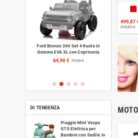
499,87 
579,87 €
t 4 Ruote in
Copertura Telo Auto Giocattolo
Set 4 Ruote 
 Copriruota
Bambini Universale – Cover
CAT Caterpil
Impermeabile, Anti-UV, per Veicoli
Casson
,90 €
Elettrici Esterni e Interni
64,
19,90 €
DI TENDENZA
MOTO
Piaggio Mini Vespa
GTS Elettrica per
Bambini con Sedile in