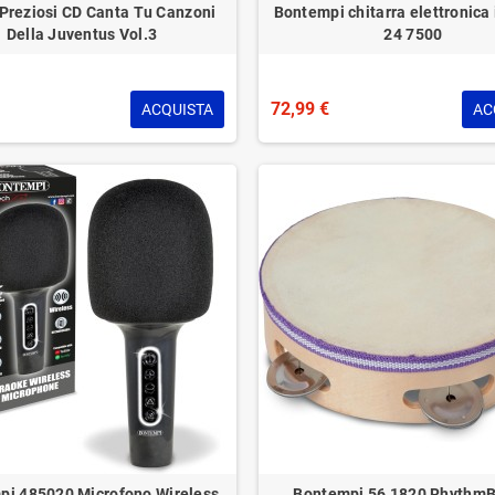
 Preziosi CD Canta Tu Canzoni
Bontempi chitarra elettronica 
Della Juventus Vol.3
24 7500
72,99 €
ACQUISTA
AC
pi 485020 Microfono Wireless
Bontempi 56 1820 RhythmB