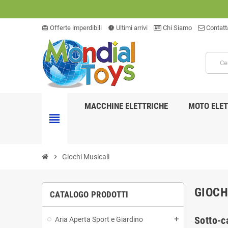
Offerte imperdibili
Ultimi arrivi
Chi Siamo
Contatt
card_giftcard
new_releases
MACCHINE ELETTRICHE
MOTO ELET
view_headline
chevron_right
Giochi Musicali
GIOCH
CATALOGO PRODOTTI
Sotto-c
Aria Aperta Sport e Giardino
add