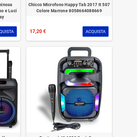
minosa
Chicco Microfono Happy Tab 2017 It 507
no e Luci
Colore Marrone 8058664088669
ay
17,20 €
QUISTA
ACQUISTA