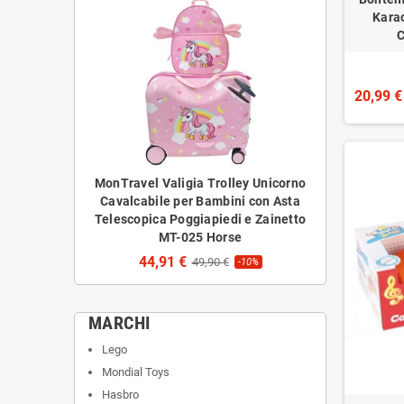
Karao
C
20,99 €
MonTravel Valigia Trolley Unicorno
Cavalcabile per Bambini con Asta
Telescopica Poggiapiedi e Zainetto
MT-025 Horse
44,91 €
49,90 €
-10%
MARCHI
Lego
Mondial Toys
Hasbro