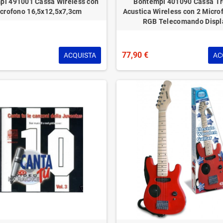
pi 491001 Cassa Wireless con
Bontempi 401090 Cassa Tr
crofono 16,5x12,5x7,3cm
Acustica Wireless con 2 Microf
RGB Telecomando Displ
77,90 €
ACQUISTA
AC