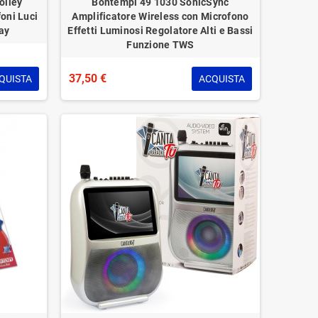
olley
Bontempi 49 1030 SonicSync
oni Luci
Amplificatore Wireless con Microfono
ay
Effetti Luminosi Regolatore Alti e Bassi
Funzione TWS
37,50 €
QUISTA
ACQUISTA