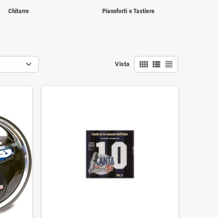
Chitarre
Pianoforti e Tastiere
view_comfy
view_list
view_headline
Vista