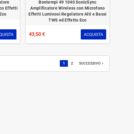
atore
Bontempi 49 1040 SonicSync
o Effetti
Amplificatore Wireless con Microfono
 Eco
Effetti Luminosi Regolatore Alti e Bassi
TWS ed Effetto Eco
43,50 €
QUISTA
ACQUISTA
1
2
navigate_next
SUCCESSIVO