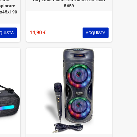
splorare
5659
0x45x190
14,90 €
QUISTA
ACQUISTA