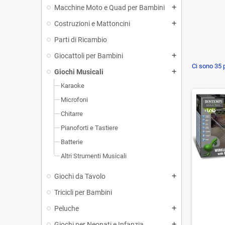
Macchine Moto e Quad per Bambini
add
Costruzioni e Mattoncini
add
Parti di Ricambio
Giocattoli per Bambini
add
Ci sono 35 p
Giochi Musicali
add
Karaoke
Microfoni
Chitarre
Pianoforti e Tastiere
Batterie
Altri Strumenti Musicali
Giochi da Tavolo
add
Tricicli per Bambini
Peluche
add
Giochi per Neonati e Infanzia
add