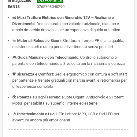
In magazzino
DISPONIBILE
EAN13
0765708040290
🚜
Maxi
Trattore Elettrico con Rimorchio 12V – Realismo e
Divertimento
: Design curato con volante funzionale, clacson e
ampio rimorchio rimovibile per un’esperienza di guida autentica
🔩
Materiali Robusti e Sicuri
: Struttura in ferro e PP di alta qualità,
resistente a urti e usura per un divertimento senza pensieri
🎮
Guida Manuale o con Telecomando
: Controllo autonomo o
parentale con telecomando a 3 velocità per la massima sicurezza
🛡
Sicurezza e Comfort
: Sedile ergonomico con cintura e soft start
per partenze e frenate graduali con marcia avanti e retromarcia per
un’esperienza completa
🌍
Potenza su Ogni Terreno
: Ruote Giganti Antiscivolo e 2 Potenti
Motori per stabilità su superfici interne ed esterne
🎶
Intrattenimento e Luci LED
: Lettore MP3, USB e fari LED per
avventure ancora più emozionanti