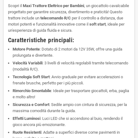
Scopri il
Maxi Trattore Elettrico per Bambini
, un giocattolo cavalcabile
progettato per garantire sicurezza, divertimento e praticità! Questo
trattore include un
telecomando R/C
per il controllo a distanza, due
motori potenti e funzionalità innovative come il
soft start
, ideale per
un'esperienza di guida fluida e sicura.
Caratteristiche principali:
Motore Potente
: Dotato di 2 motori da 12V 35W, offre una guida
prolungata e divertente.
Velocità Variabili
: 3 livelli di velocità regolabili tramite telecomando
(modalità R/C).
Tecnologia Soft Start
: Avvio graduale per evitare accelerazioni o
frenate brusche, perfetto per i più piccoli.
Rimorchio Smontabile
: Ideale per trasportare giocattoli, erba, paglia
e molto altro!
Sicurezza e Comfort
: Sedile ampio con cintura di sicurezza, per la
massima comodità durante la guida.
Effetti Luminosi
: Luci LED che si accendono al buio, rendendo il
gioco ancora più emozionante.
Ruote Resistenti
: Adatte a superfici diverse come pavimenti in