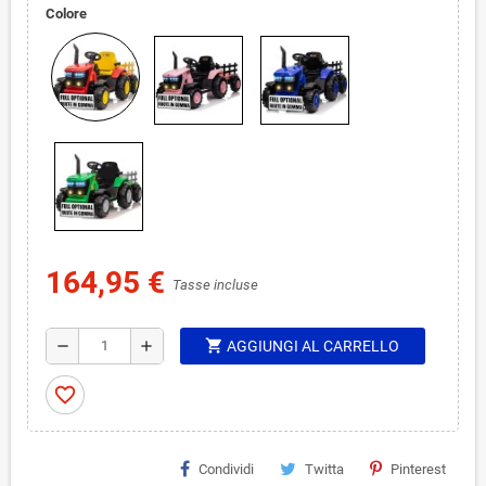
Colore
164,95 €
Tasse incluse
shopping_cart
remove
add
AGGIUNGI AL CARRELLO
favorite_border
Condividi
Twitta
Pinterest