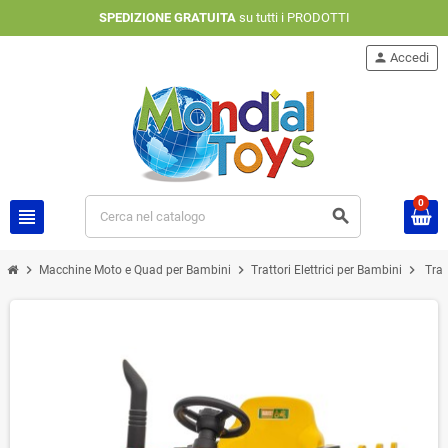
SPEDIZIONE GRATUITA
su tutti i PRODOTTI
person
Accedi
0
view_headline
search
chevron_right
chevron_right
chevron_right
Macchine Moto e Quad per Bambini
Trattori Elettrici per Bambini
Trat