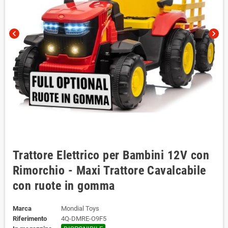
chevron_left
chevron_right
Trattore Elettrico per Bambini 12V con
Rimorchio - Maxi Trattore Cavalcabile
con ruote in gomma
Marca
Mondial Toys
Riferimento
4Q-DMRE-O9F5