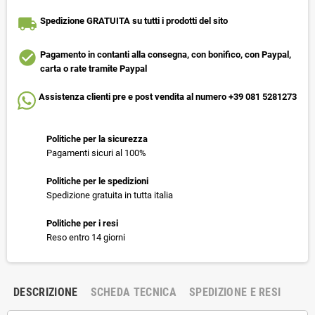
local_shipping
Spedizione GRATUITA su tutti i prodotti del sito
check_circle
Pagamento in contanti alla consegna, con bonifico, con Paypal,
carta o rate tramite Paypal
Assistenza clienti pre e post vendita al numero +39 081 5281273
Politiche per la sicurezza
Pagamenti sicuri al 100%
Politiche per le spedizioni
Spedizione gratuita in tutta italia
Politiche per i resi
Reso entro 14 giorni
DESCRIZIONE
SCHEDA TECNICA
SPEDIZIONE E RESI