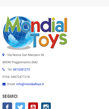
Via Nuova San Marzano 38
80040 Poggiomarino (NA)
Tel:
0815281273
P.IVA: 04672471218
Email:
info@mondialtoys.it
SEGUICI
Facebook
Twitter
YouTube
Instagram