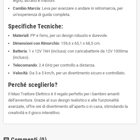
legno, asfalto e mattoni.
Cambio Marcia
: Leva per avanzare o andare in retromarcia, per
un’esperienza di guida completa.
Specifiche Tecniche:
Materiali
: PP e ferro, per un design robusto e durevole.
Dimensioni con Rimorchio
: 159,6 x 65,1 x 68,5 cm.
Batteria
: 1 x 12V 7AH (inclusa) con caricabatterie da 12V 1000ma
(incluso).
Telecomando
: 2.4 GHz per controllo a distanza.
Velocità
: Da 3 a 5 km/h, per un divertimento sicuro e controllato.
Perché sceglierlo?
Il Maxi Trattore Elettrico è il regalo perfetto per i bambini amanti
dell'avventura. Grazie al suo design realistico e alle funzionalità
avanzate, offre ore di divertimento all’aperto o in casa, stimolando la
creatività e il gioco interattivo.
Commenti
(0)