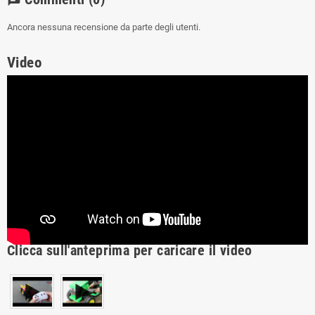
chat
Ancora nessuna recensione da parte degli utenti.
Video
Clicca sull'anteprima per caricare il video