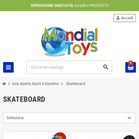
SPEDIZIONE GRATUITA
su tutti i PRODOTTI
person
Accedi
0
view_headline
search
chevron_right
chevron_right
Aria Aperta Sport e Giardino
Skateboard
SKATEBOARD
Seleziona