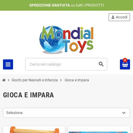
SPEDIZIONE GRATUITA
su tutti i PRODOTTI
person
Accedi
0
view_headline
search
chevron_right
chevron_right
Giochi per Neonati e Infanzia
Gioca e Impara
GIOCA E IMPARA
Seleziona