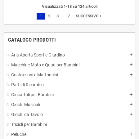
Visualizzati 1-18 su 124 articoli
…
1
2
3
7
navigate_next
SUCCESSIVO
CATALOGO PRODOTTI
Aria Aperta Sport e Giardino
add
Macchine Moto e Quad per Bambini
add
Costruzioni e Mattoncini
add
Parti di Ricambio
Giocattoli per Bambini
add
Giochi Musicali
add
Giochi da Tavolo
add
Tricicli per Bambini
Peluche
add