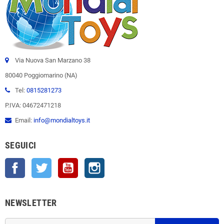
Via Nuova San Marzano 38
80040 Poggiomarino (NA)
Tel:
0815281273
P.IVA: 04672471218
Email:
info@mondialtoys.it
SEGUICI
Facebook
Twitter
YouTube
Instagram
NEWSLETTER