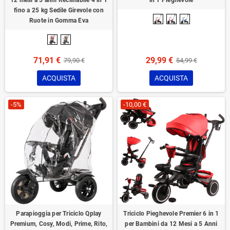
12 mesi a 5 anni Reclinabile 4 in 1
in 1 Pieghevole
questo: un ventaglio di valide, diversificate e ampie soluzioni tra cui
fino a 25 kg Sedile Girevole con
scegliere, per trovare la soluzione che risponda perfettamente a qualsiasi
Ruote in Gomma Eva
esigenza tu abbia, a qualsiasi dettaglio tu possa desiderare all’interno di
questo articolo.
Sfoglia la selezione di tricicli per bambini disponibile su Mondial Toys e
71,91 €
29,99 €
79,90 €
54,99 €
trova il prossimo mezzo di trasporto del tuo bambino!
ACQUISTA
ACQUISTA
-5%
-10,00 €
Parapioggia per Triciclo Qplay
Triciclo Pieghevole Premier 6 in 1
Premium, Cosy, Modi, Prime, Rito,
per Bambini da 12 Mesi a 5 Anni