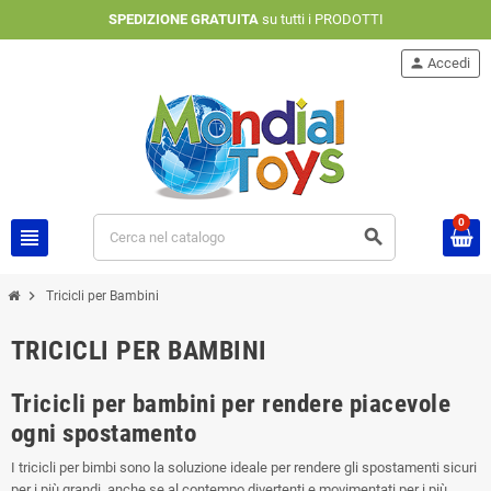
SPEDIZIONE GRATUITA
su tutti i PRODOTTI
person
Accedi
0
view_headline
search
chevron_right
Tricicli per Bambini
TRICICLI PER BAMBINI
Tricicli per bambini per rendere piacevole
ogni spostamento
I tricicli per bimbi sono la soluzione ideale per rendere gli spostamenti sicuri
per i più grandi, anche se al contempo divertenti e movimentati per i più