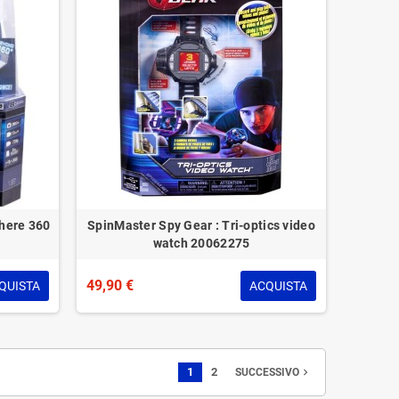
here 360
SpinMaster Spy Gear : Tri-optics video
watch 20062275
49,90 €
QUISTA
ACQUISTA
1
2
navigate_next
SUCCESSIVO