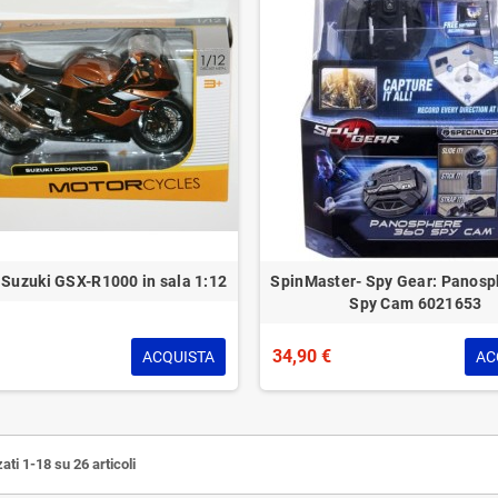
 Suzuki GSX-R1000 in sala 1:12
SpinMaster- Spy Gear: Panosp
Spy Cam ‎6021653
34,90 €
ACQUISTA
AC
ati 1-18 su 26 articoli