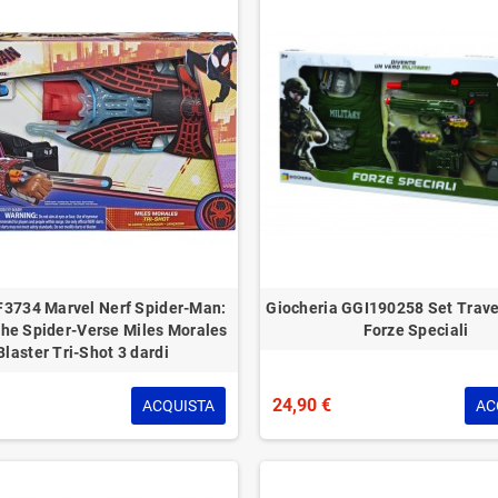
F3734 Marvel Nerf Spider-Man:
Giocheria GGI190258 Set Trav
he Spider-Verse Miles Morales
Forze Speciali
Blaster Tri-Shot 3 dardi
24,90 €
ACQUISTA
AC