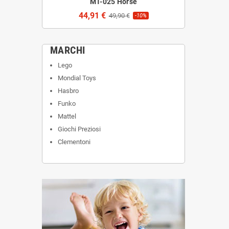
MT-025 Horse
44,91 €
49,90 €
-10%
MARCHI
Lego
Mondial Toys
Hasbro
Funko
Mattel
Giochi Preziosi
Clementoni