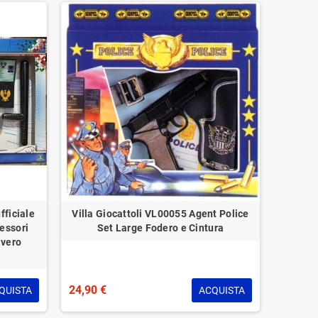
fficiale
Villa Giocattoli VL00055 Agent Police
cessori
Set Large Fodero e Cintura
 vero
24,90 €
QUISTA
ACQUISTA