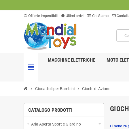
Offerte imperdibili
Ultimi arrivi
Chi Siamo
Contatt
card_giftcard
new_releases
MACCHINE ELETTRICHE
MOTO ELET
view_headline
chevron_right
Giocattoli per Bambini
chevron_right
Giochi di Azione
GIOCH
CATALOGO PRODOTTI
Aria Aperta Sport e Giardino
add
Ci sono 26 p