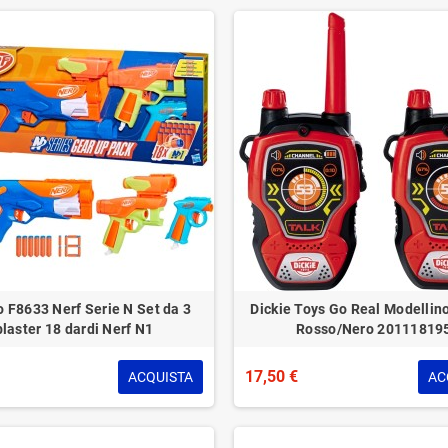
 F8633 Nerf Serie N Set da 3
Dickie Toys Go Real Modellin
blaster 18 dardi Nerf N1
Rosso/Nero 20111819
17,50 €
ACQUISTA
AC