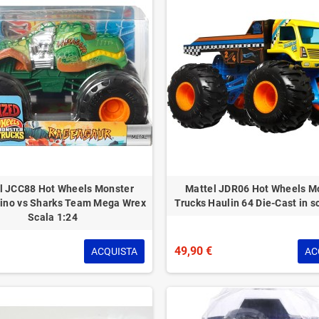
l JCC88 Hot Wheels Monster
Mattel JDR06 Hot Wheels M
Dino vs Sharks Team Mega Wrex
Trucks Haulin 64 Die-Cast in s
Scala 1:24
49,90 €
ACQUISTA
AC