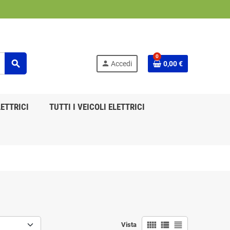
0
search
person
Accedi
0,00 €
ETTRICI
TUTTI I VEICOLI ELETTRICI
view_comfy
view_list
view_headline
Vista