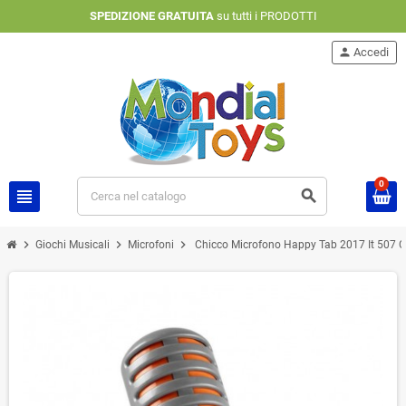
SPEDIZIONE GRATUITA
su tutti i PRODOTTI
person
Accedi
0
view_headline
search
chevron_right
chevron_right
chevron_right
Giochi Musicali
Microfoni
Chicco Microfono Happy Tab 2017 It 507