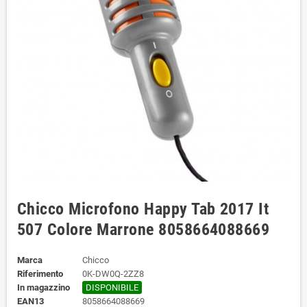
Chicco Microfono Happy Tab 2017 It
507 Colore Marrone 8058664088669
Marca
Chicco
Riferimento
0K-DW0Q-2ZZ8
In magazzino
DISPONIBILE
EAN13
8058664088669