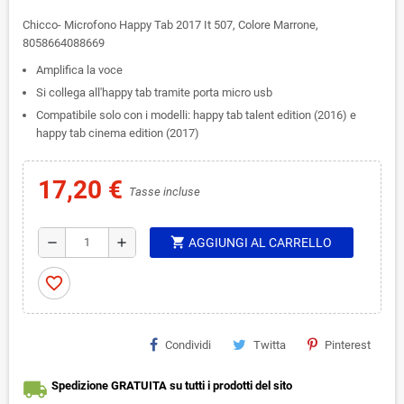
Chicco- Microfono Happy Tab 2017 It 507, Colore Marrone,
8058664088669
Amplifica la voce
Si collega all'happy tab tramite porta micro usb
Compatibile solo con i modelli: happy tab talent edition (2016) e
happy tab cinema edition (2017)
17,20 €
Tasse incluse
shopping_cart
remove
add
AGGIUNGI AL CARRELLO
favorite_border
Condividi
Twitta
Pinterest
local_shipping
Spedizione GRATUITA su tutti i prodotti del sito