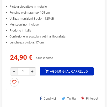
Pistola giocattolo in metallo
Fondina e cintura max 105 cm
Utilizza munizioni 8 colpi - 125 dB
Munizioni non incluse
Prodotto in italia
Confezione in scatola a vetrina litografata
Lunghezza pistola: 17 cm
24,90 €
Tasse incluse
shopping_cart
remove
add
AGGIUNGI AL CARRELLO
favorite_border
Condividi
Twitta
Pinterest