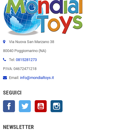
Via Nuova San Marzano 38
80040 Poggiomarino (NA)
Tel:
0815281273
P.IVA: 04672471218
Email:
info@mondialtoys.it
SEGUICI
Facebook
Twitter
YouTube
Instagram
NEWSLETTER