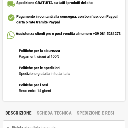
local_shipping
Spedizione GRATUITA su tutti i prodotti del sito
check_circle
Pagamento in contanti alla consegna, con bonifico, con Paypal,
carta o rate tramite Paypal
Assistenza clienti pre e post vendita al numero +39 081 5281273
Politiche per la sicurezza
Pagamenti sicuri al 100%
Politiche per le spedizioni
Spedizione gratuita in tutta italia
Politiche per i resi
Reso entro 14 giorni
DESCRIZIONE
SCHEDA TECNICA
SPEDIZIONE E RESI
Pistola giocattolo in metallo