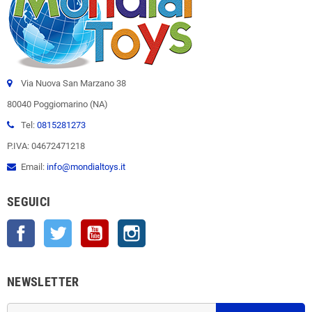
Via Nuova San Marzano 38
80040 Poggiomarino (NA)
Tel:
0815281273
P.IVA: 04672471218
Email:
info@mondialtoys.it
SEGUICI
Facebook
Twitter
YouTube
Instagram
NEWSLETTER