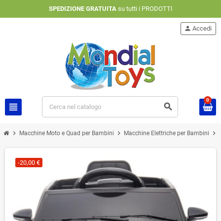
SPEDIZIONE GRATUITA
su tutti i PRODOTTI
person
Accedi
0
view_headline
search
chevron_right
chevron_right
chevron_right
Macchine Moto e Quad per Bambini
Macchine Elettriche per Bambini
-20,00 €