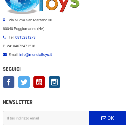
Via Nuova San Marzano 38
80040 Poggiomarino (NA)
Tel:
0815281273
P.IVA: 04672471218
Email:
info@mondialtoys.it
SEGUICI
Facebook
Twitter
YouTube
Instagram
NEWSLETTER
OK