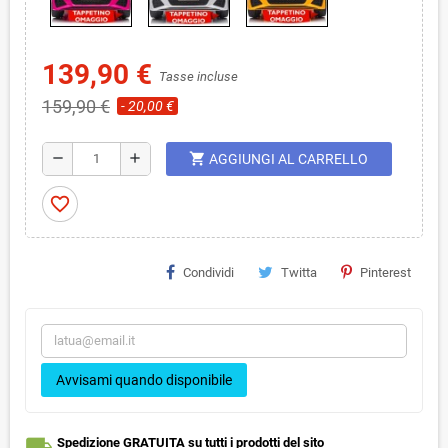
139,90 €
Tasse incluse
159,90 €
- 20,00 €
shopping_cart
remove
add
AGGIUNGI AL CARRELLO
favorite_border
Condividi
Twitta
Pinterest
Avvisami quando disponibile
local_shipping
Spedizione GRATUITA su tutti i prodotti del sito