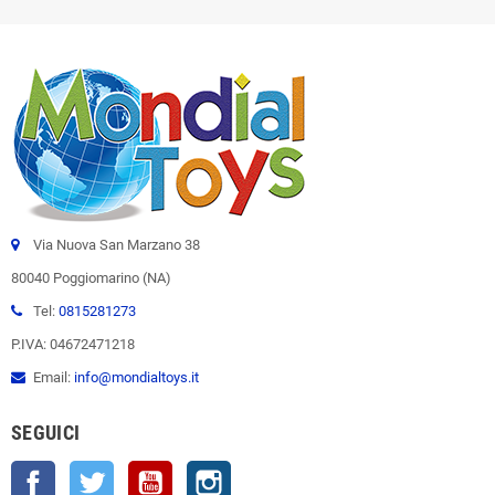
Via Nuova San Marzano 38
80040 Poggiomarino (NA)
Tel:
0815281273
P.IVA: 04672471218
Email:
info@mondialtoys.it
SEGUICI
Facebook
Twitter
YouTube
Instagram