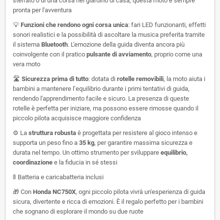
sterrato o di una corsa nel giardino di casa, questa moto è sempre
pronta per l'avventura
💡
Funzioni che rendono ogni corsa unica
: fari LED funzionanti, effetti
sonori realistici e la possibilità di ascoltare la musica preferita tramite
il sistema
Bluetooth
. L'emozione della guida diventa ancora più
coinvolgente con il pratico
pulsante di avviamento
, proprio come una
vera moto
🛣️
Sicurezza prima di tutto
: dotata di
rotelle removibili
, la moto aiuta i
bambini a mantenere l’equilibrio durante i primi tentativi di guida,
rendendo l'apprendimento facile e sicuro. La presenza di queste
rotelle è perfetta per iniziare, ma possono essere rimosse quando il
piccolo pilota acquisisce maggiore confidenza
⚙️ La
struttura robusta
è progettata per resistere al gioco intenso e
supporta un peso fino a
35 kg
, per garantire massima sicurezza e
durata nel tempo. Un ottimo strumento per sviluppare
equilibrio,
coordinazione
e la fiducia in sé stessi
🚦
Batteria e caricabatteria inclusi
🎁 Con
Honda NC750X
, ogni piccolo pilota vivrà un'esperienza di guida
sicura, divertente e ricca di emozioni. È il regalo perfetto per i bambini
che sognano di esplorare il mondo su due ruote