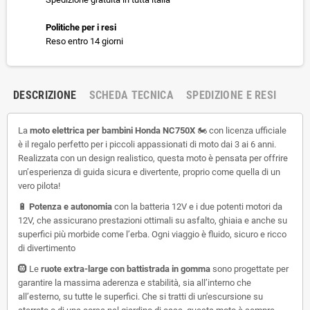
Politiche per i resi
Reso entro 14 giorni
DESCRIZIONE
SCHEDA TECNICA
SPEDIZIONE E RESI
La
moto elettrica per bambini Honda NC750X
🏍️ con licenza ufficiale
è il regalo perfetto per i piccoli appassionati di moto dai 3 ai 6 anni.
Realizzata con un design realistico, questa moto è pensata per offrire
un’esperienza di guida sicura e divertente, proprio come quella di un
vero pilota!
🔋
Potenza e autonomia
con la batteria 12V e i due potenti motori da
12V, che assicurano prestazioni ottimali su asfalto, ghiaia e anche su
superfici più morbide come l’erba. Ogni viaggio è fluido, sicuro e ricco
di divertimento
🛞 Le
ruote extra-large con battistrada in gomma
sono progettate per
garantire la massima aderenza e stabilità, sia all’interno che
all’esterno, su tutte le superfici. Che si tratti di un'escursione su