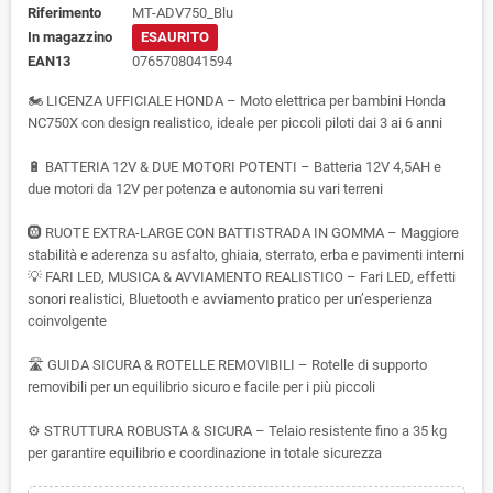
Riferimento
MT-ADV750_Blu
In magazzino
ESAURITO
EAN13
0765708041594
🏍️ LICENZA UFFICIALE HONDA – Moto elettrica per bambini Honda
NC750X con design realistico, ideale per piccoli piloti dai 3 ai 6 anni
🔋 BATTERIA 12V & DUE MOTORI POTENTI – Batteria 12V 4,5AH e
due motori da 12V per potenza e autonomia su vari terreni
🛞 RUOTE EXTRA-LARGE CON BATTISTRADA IN GOMMA – Maggiore
stabilità e aderenza su asfalto, ghiaia, sterrato, erba e pavimenti interni
💡 FARI LED, MUSICA & AVVIAMENTO REALISTICO – Fari LED, effetti
sonori realistici, Bluetooth e avviamento pratico per un’esperienza
coinvolgente
🛣️ GUIDA SICURA & ROTELLE REMOVIBILI – Rotelle di supporto
removibili per un equilibrio sicuro e facile per i più piccoli
⚙️ STRUTTURA ROBUSTA & SICURA – Telaio resistente fino a 35 kg
per garantire equilibrio e coordinazione in totale sicurezza