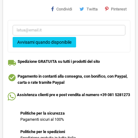
Condividi
Twitta
Pinterest
Avvisami quando disponibile
local_shipping
Spedizione GRATUITA su tutti i prodotti del sito
check_circle
Pagamento in contanti alla consegna, con bonifico, con Paypal,
carta o rate tramite Paypal
Assistenza clienti pre e post vendita al numero +39 081 5281273
Politiche per la sicurezza
Pagamenti sicuri al 100%
Politiche per le spedizioni
Spedizione gratuita in tutta italia