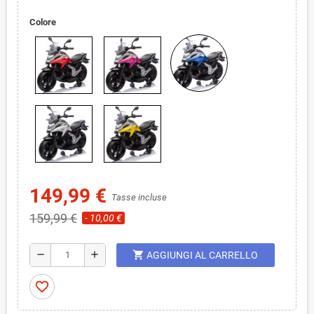
Colore
149,99 €
Tasse incluse
159,99 €
- 10,00 €
shopping_cart
remove
add
AGGIUNGI AL CARRELLO
favorite_border