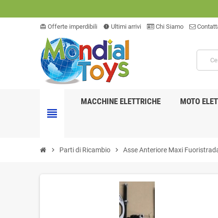
Offerte imperdibili
Ultimi arrivi
Chi Siamo
Contatt
card_giftcard
new_releases
MACCHINE ELETTRICHE
MOTO ELET
view_headline
chevron_right
Parti di Ricambio
chevron_right
Asse Anteriore Maxi Fuoristra