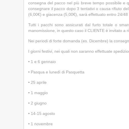
consegna del pacco nel più breve tempo possibile e qui
consegnare il pacco dopo 3 tentativi o causa rifiuto del 
(6,00€) e giacenza (5,00€), sarà effettuato entro 24/48 
Tutti i pacchi sono assicurati dal furto totale o s
manomissione, in questo caso il CLIENTE è invitato a rif
Nei periodi di forte domanda (es. Dicembre) la consegn
I giorni festivi, nei quali non saranno effettuate spedizio
•
1 e 6 gennaio
•
Pasqua e lunedì di Pasquetta
•
25 aprile
•
1 maggio
•
2 giugno
•
14-15 agosto
•
1 novembre