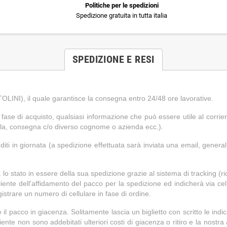
Politiche per le spedizioni
Spedizione gratuita in tutta italia
SPEDIZIONE E RESI
OLINI), il quale garantisce la consegna entro 24/48 ore lavorative.
fase di acquisto, qualsiasi informazione che può essere utile al corrie
scala, consegna c/o diverso cognome o azienda ecc.).
pediti in giornata (a spedizione effettuata sarà inviata una email, general
 stato in essere della sua spedizione grazie al sistema di tracking (ric
ente dell'affidamento del pacco per la spedizione ed indicherà via cellu
gistrare un numero di cellulare in fase di ordine.
e il pacco in giacenza. Solitamente lascia un biglietto con scritto le ind
liente non sono addebitati ulteriori costi di giacenza o ritiro e la nostr