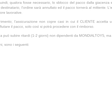
ndi, qualora fosse necessario, lo sblocco del pacco dalla giacenza en
destinatario, l'ordine sarà annullato ed il pacco tornerà al mittente. L
ore lavorative.
marrimento; l’assicurazione non copre casi in cui il CLIENTE accett
iutare il pacco, solo così si potrà procedere con il rimborso.
a può subire ritardi (1-2 giorni) non dipendenti da MONDIALTOYS, ma d
ni, sono i seguenti: