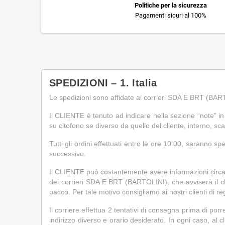
Politiche per la sicurezza
Pagamenti sicuri al 100%
SPEDIZIONI – 1. Italia
Le spedizioni sono affidate ai corrieri SDA E BRT (BART
Il CLIENTE è tenuto ad indicare nella sezione “note” in 
su citofono se diverso da quello del cliente, interno, 
Tutti gli ordini effettuati entro le ore 10:00, saranno s
successivo.
Il CLIENTE può costantemente avere informazioni circa lo
dei corrieri SDA E BRT (BARTOLINI), che avviserà il cli
pacco. Per tale motivo consigliamo ai nostri clienti di re
Il corriere effettua 2 tentativi di consegna prima di porr
indirizzo diverso e orario desiderato. In ogni caso, al c