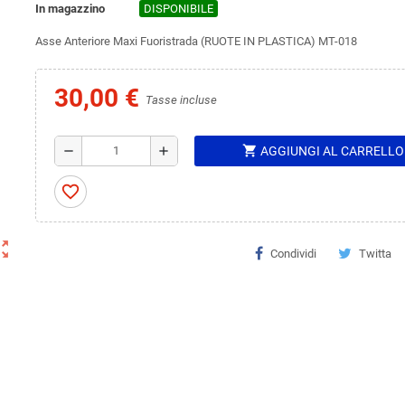
In magazzino
DISPONIBILE
Asse Anteriore Maxi Fuoristrada (RUOTE IN PLASTICA) MT-018
30,00 €
Tasse incluse
shopping_cart
remove
add
AGGIUNGI AL CARRELLO
favorite_border
ut_map
Condividi
Twitta