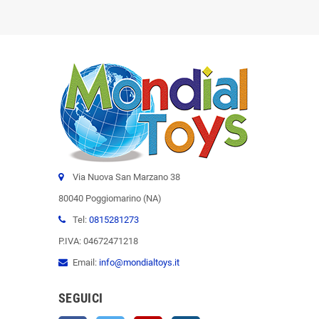
Via Nuova San Marzano 38
80040 Poggiomarino (NA)
Tel:
0815281273
P.IVA: 04672471218
Email:
info@mondialtoys.it
SEGUICI