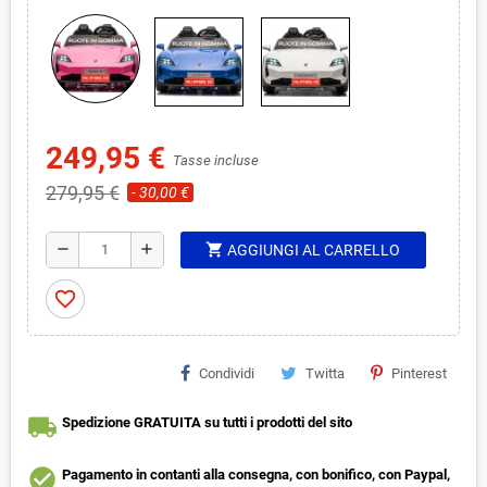
249,95 €
Tasse incluse
279,95 €
- 30,00 €
shopping_cart
remove
add
AGGIUNGI AL CARRELLO
favorite_border
Condividi
Twitta
Pinterest
local_shipping
Spedizione GRATUITA su tutti i prodotti del sito
check_circle
Pagamento in contanti alla consegna, con bonifico, con Paypal,