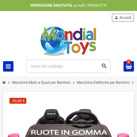
SPEDIZIONE GRATUITA
su tutti i PRODOTTI
person
Accedi
0
view_headline
search
chevron_right
chevron_right
chevron_right
Macchine Moto e Quad per Bambini
Macchine Elettriche per Bambini
-30,00 €