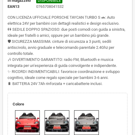
In magazzino
DISPONIBILE
EAN13
0765708041532
CON LICENZA UFFICIALE PORSCHE TAYCAN TURBO S 🚗: Auto
elettrica 24V per bambini con dettagli realistici e design esclusivo.
👫 SEDILE DOPPIO SPAZIOSO: due posti comodi con guida a sinistra,
ideale per fratelli o amici, oppure per un bambino più grande.
🛡️ SICUREZZA MASSIMA: cinture di sicurezza a 3 punti, sedili
antiscivolo, avvio graduale e telecomando parentale 2.4Ghz per
controllo totale.
🎶 DIVERTIMENTO GARANTITO: radio FM, Bluetooth e musica
integrata per un’esperienza di guida coinvolgente e indipendente.
✨ RICORDI INDIMENTICABILI: favorisce coordinazione e sviluppo
cognitivo, ideale come regalo speciale per bambini 3-6 anni.
🔋 BATTERIA 24V 7Ah rinforzata + caricabatterie inclusi.
Colore