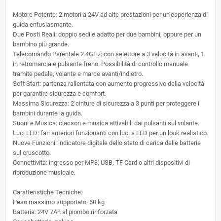
Motore Potente:
2 motori a 24V ad alte prestazioni per un’esperienza di
guida entusiasmante.
Due Posti Reali:
doppio sedile adatto per due bambini, oppure per un
bambino più grande.
Telecomando Parentale 2.4GHz:
con selettore a 3 velocità in avanti, 1
in retromarcia e pulsante freno. Possibilità di controllo manuale
tramite pedale, volante e marce avanti/indietro.
Soft Start:
partenza rallentata con aumento progressivo della velocità
per garantire sicurezza e comfort.
Massima Sicurezza:
2 cinture di sicurezza a 3 punti per proteggere i
bambini durante la guida.
Suoni e Musica:
clacson e musica attivabili dai pulsanti sul volante.
Luci LED:
fari anteriori funzionanti con luci a LED per un look realistico.
Nuove Funzioni:
indicatore digitale dello stato di carica delle batterie
sul cruscotto.
Connettività:
ingresso per MP3, USB, TF Card o altri dispositivi di
riproduzione musicale.
Caratteristiche Tecniche:
Peso massimo supportato: 60 kg
Batteria: 24V 7Ah al piombo rinforzata