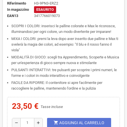
Riferimento
H3-9PN3-ERZ2
In magazzino
ESAURITO
EAN13
3417766019073
SCOPRI I COLORI: inserisci le palline colorate e Max le riconosce,
illuminandosi per ogni colore, un modo divertente per imparare!
MIXA I COLORI: premi la leva dopo aver inserito due palline e Max ti
svelerà la magia dei colori, ad esempio: "Il blu e il rosso fanno il
viola"
MODALITÀ DI GIOCO: scegli tra Apprendimento, Scoperte e Musica
per un'esperienza di gioco sempre nuova e stimolante
PULSANTI INTERATTIVI: tre pulsanti per scoprire i primi numeri, le
forme e i colori in modo interattivo e coinvolgente
FACILE DA RIPORRE: Il contenitore si apre facilmente per
raccogliere le palline, mantenendo l'ordine e la pulizia
23,50 €
Tasse incluse
shopping_cart
remove
add
AGGIUNGI AL CARRELLO