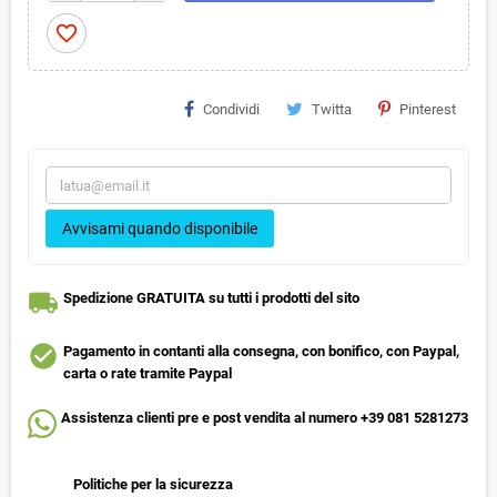
favorite_border
Condividi
Twitta
Pinterest
Avvisami quando disponibile
local_shipping
Spedizione GRATUITA su tutti i prodotti del sito
check_circle
Pagamento in contanti alla consegna, con bonifico, con Paypal,
carta o rate tramite Paypal
Assistenza clienti pre e post vendita al numero +39 081 5281273
Politiche per la sicurezza