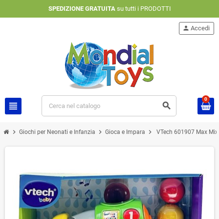
SPEDIZIONE GRATUITA
su tutti i PRODOTTI
person
Accedi
0
view_headline
search
chevron_right
chevron_right
chevron_right
Giochi per Neonati e Infanzia
Gioca e Impara
VTech 601907 Max Mixa 