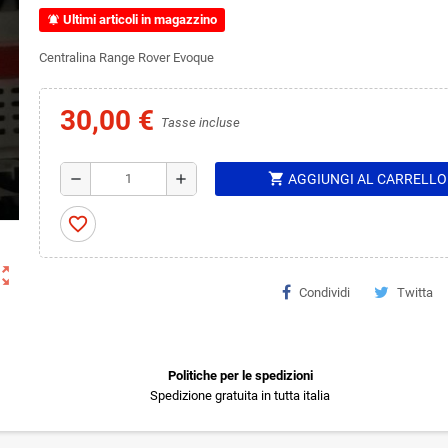
Ultimi articoli in magazzino
notifications_active
Centralina Range Rover Evoque
30,00 €
Tasse incluse
shopping_cart
remove
add
AGGIUNGI AL CARRELLO
favorite_border
ut_map
Condividi
Twitta
Politiche per le spedizioni
Spedizione gratuita in tutta italia