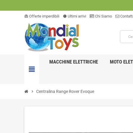
Offerte imperdibili
Ultimi arrivi
Chi Siamo
Contatt
card_giftcard
new_releases
MACCHINE ELETTRICHE
MOTO ELET
view_headline
chevron_right
Centralina Range Rover Evoque