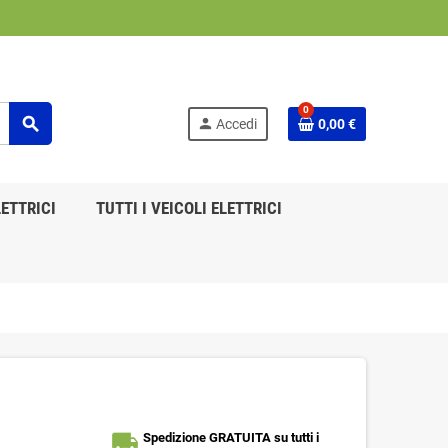
0
search
person
Accedi
0,00 €
ETTRICI
TUTTI I VEICOLI ELETTRICI
local_shipping
Spedizione GRATUITA su tutti i