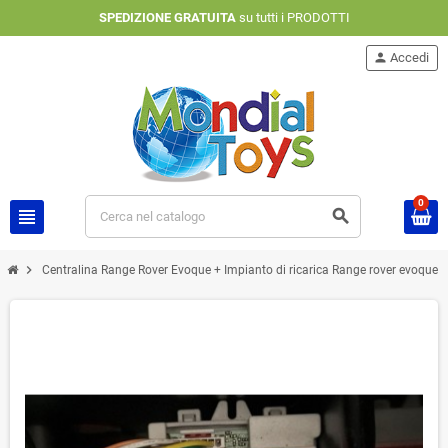
SPEDIZIONE GRATUITA
su tutti i PRODOTTI
person
Accedi
0
view_headline
search
chevron_right
Centralina Range Rover Evoque + Impianto di ricarica Range rover evoque