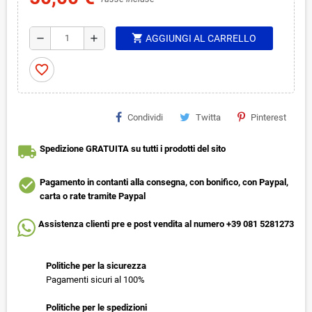
shopping_cart
remove
add
AGGIUNGI AL CARRELLO
favorite_border
Condividi
Twitta
Pinterest
local_shipping
Spedizione GRATUITA su tutti i prodotti del sito
check_circle
Pagamento in contanti alla consegna, con bonifico, con Paypal,
carta o rate tramite Paypal
Assistenza clienti pre e post vendita al numero +39 081 5281273
Politiche per la sicurezza
Pagamenti sicuri al 100%
Politiche per le spedizioni