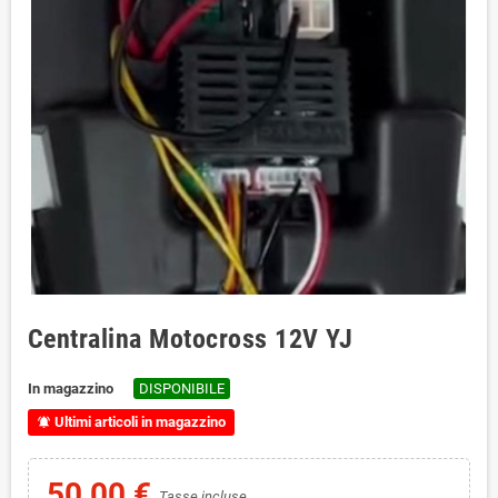
Centralina Motocross 12V YJ
In magazzino
DISPONIBILE
Ultimi articoli in magazzino
notifications_active
50,00 €
Tasse incluse