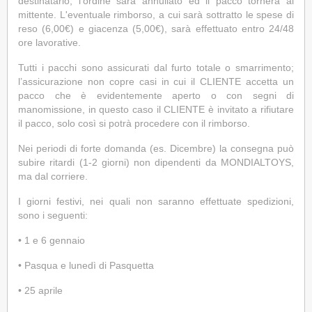
destinatario, l'ordine sarà annullato ed il pacco tornerà al
mittente. L'eventuale rimborso, a cui sarà sottratto le spese di
reso (6,00€) e giacenza (5,00€), sarà effettuato entro 24/48
ore lavorative.
Tutti i pacchi sono assicurati dal furto totale o smarrimento;
l’assicurazione non copre casi in cui il CLIENTE accetta un
pacco che è evidentemente aperto o con segni di
manomissione, in questo caso il CLIENTE è invitato a rifiutare
il pacco, solo così si potrà procedere con il rimborso.
Nei periodi di forte domanda (es. Dicembre) la consegna può
subire ritardi (1-2 giorni) non dipendenti da MONDIALTOYS,
ma dal corriere.
I giorni festivi, nei quali non saranno effettuate spedizioni,
sono i seguenti:
•
1 e 6 gennaio
•
Pasqua e lunedì di Pasquetta
•
25 aprile