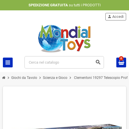
SPEDIZIONE GRATUITA
su tutti i PRODOTTI
person
Accedi
0
view_headline
search
chevron_right
chevron_right
chevron_right
Giochi da Tavolo
Scienza e Gioco
Clementoni 19297 Telescopio Profes