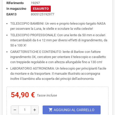
Riferimento
19297
In magazzino
ESAURITO
EAN13
8005125192977
TELESCOPIO BAMBINI: Un vero e proprio telescopio targato NASA
per osservare la Luna, le stelle e scrutare la volta celeste!
TELESCOPIO PROFESSIONALE: Con una lente da 50 mm e oculari
intercambiabili da 6 e 12 mm per diversi effetti di ingrandimento, da
50 e 100 X!
CARATTERISTICHE E CONTENUTO: lente di Barlow con fattore
ingrandimento 3X, cercatore per orientare il telescopio e cavalletto
con treppiede regolabile e con altezza allungabile fino a 130 cm!
LABORATORIO ASTRONOMIA: Un telescopio per principianti facile
da montare e da trasportare. Il manuale illustrato accompagna
inoltre il bambino alla scoperta dei principi dell'astronomia
54,90 €
Tasse incluse
shopping_cart
remove
add
AGGIUNGI AL CARRELLO