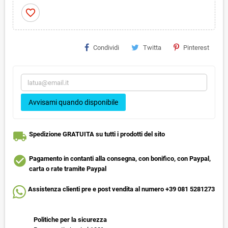
favorite_border
Condividi
Twitta
Pinterest
Avvisami quando disponibile
local_shipping
Spedizione GRATUITA su tutti i prodotti del sito
check_circle
Pagamento in contanti alla consegna, con bonifico, con Paypal,
carta o rate tramite Paypal
Assistenza clienti pre e post vendita al numero +39 081 5281273
Politiche per la sicurezza