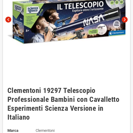
chevron_left
chevron_right
Clementoni 19297 Telescopio
Professionale Bambini con Cavalletto
Esperimenti Scienza Versione in
Italiano
Marca
Clementoni