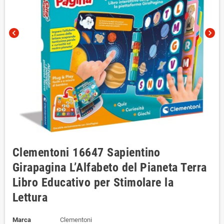
chevron_left
chevron_right
Clementoni 16647 Sapientino
Girapagina L’Alfabeto del Pianeta Terra
Libro Educativo per Stimolare la
Lettura
Marca
Clementoni