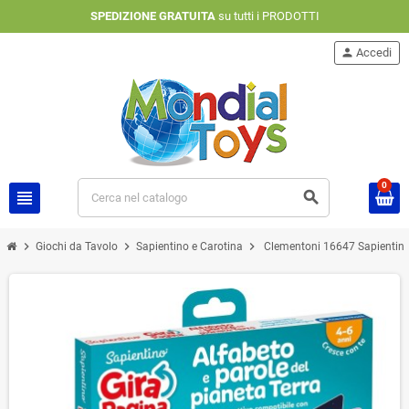
SPEDIZIONE GRATUITA
su tutti i PRODOTTI
person
Accedi
0
view_headline
search
chevron_right
chevron_right
chevron_right
Giochi da Tavolo
Sapientino e Carotina
Clementoni 16647 Sapientino G