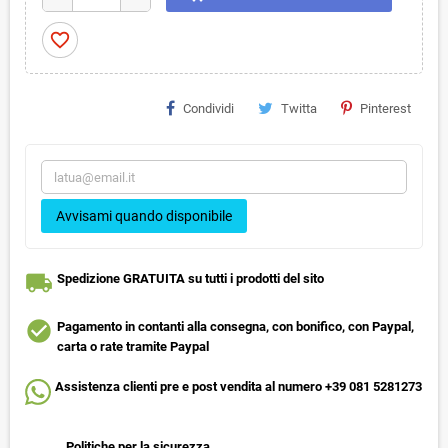
favorite_border
Condividi
Twitta
Pinterest
Avvisami quando disponibile
local_shipping
Spedizione GRATUITA su tutti i prodotti del sito
check_circle
Pagamento in contanti alla consegna, con bonifico, con Paypal,
carta o rate tramite Paypal
Assistenza clienti pre e post vendita al numero +39 081 5281273
Politiche per la sicurezza