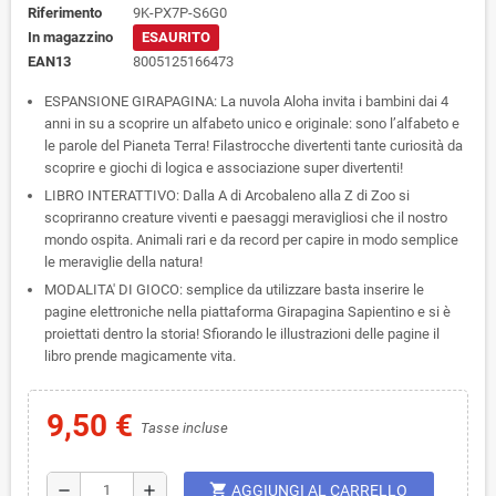
Riferimento
9K-PX7P-S6G0
In magazzino
ESAURITO
EAN13
8005125166473
ESPANSIONE GIRAPAGINA: La nuvola Aloha invita i bambini dai 4
anni in su a scoprire un alfabeto unico e originale: sono l’alfabeto e
le parole del Pianeta Terra! Filastrocche divertenti tante curiosità da
scoprire e giochi di logica e associazione super divertenti!
LIBRO INTERATTIVO: Dalla A di Arcobaleno alla Z di Zoo si
scopriranno creature viventi e paesaggi meravigliosi che il nostro
mondo ospita. Animali rari e da record per capire in modo semplice
le meraviglie della natura!
MODALITA' DI GIOCO: semplice da utilizzare basta inserire le
pagine elettroniche nella piattaforma Girapagina Sapientino e si è
proiettati dentro la storia! Sfiorando le illustrazioni delle pagine il
libro prende magicamente vita.
9,50 €
Tasse incluse
shopping_cart
remove
add
AGGIUNGI AL CARRELLO