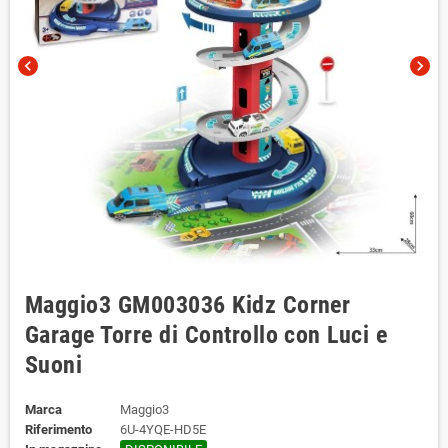
chevron_left
chevron_right
Maggio3 GM003036 Kidz Corner
Garage Torre di Controllo con Luci e
Suoni
Marca
Maggio3
Riferimento
6U-4YQE-HD5E