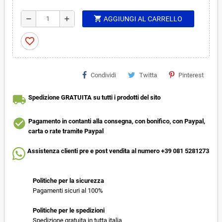
shopping_cart
remove
add
AGGIUNGI AL CARRELLO
favorite_border
Condividi
Twitta
Pinterest
local_shipping
Spedizione GRATUITA su tutti i prodotti del sito
check_circle
Pagamento in contanti alla consegna, con bonifico, con Paypal,
carta o rate tramite Paypal
Assistenza clienti pre e post vendita al numero +39 081 5281273
Politiche per la sicurezza
Pagamenti sicuri al 100%
Politiche per le spedizioni
Spedizione gratuita in tutta italia