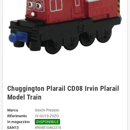
Chuggington Plarail CD08 Irvin Plarail
Model Train
Marca
Giochi Preziosi
Riferimento
IV-GU13-Z0ZO
In magazzino
DISPONIBILE
EAN13
4904810462316