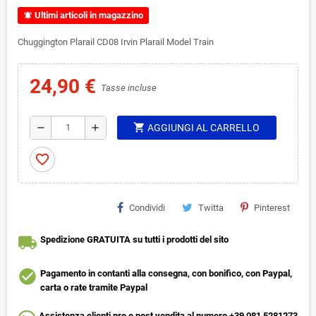
Ultimi articoli in magazzino
notifications_active
Chuggington Plarail CD08 Irvin Plarail Model Train
24,90 €
Tasse incluse
shopping_cart
remove
add
AGGIUNGI AL CARRELLO
favorite_border
Condividi
Twitta
Pinterest
local_shipping
Spedizione GRATUITA su tutti i prodotti del sito
check_circle
Pagamento in contanti alla consegna, con bonifico, con Paypal,
carta o rate tramite Paypal
Assistenza clienti pre e post vendita al numero +39 081 5281273