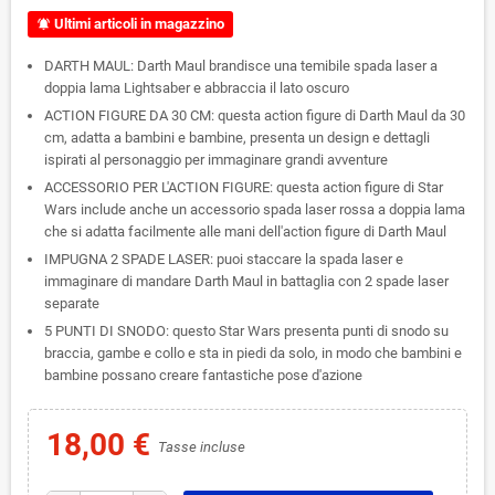
Ultimi articoli in magazzino
notifications_active
DARTH MAUL: Darth Maul brandisce una temibile spada laser a
doppia lama Lightsaber e abbraccia il lato oscuro
ACTION FIGURE DA 30 CM: questa action figure di Darth Maul da 30
cm, adatta a bambini e bambine, presenta un design e dettagli
ispirati al personaggio per immaginare grandi avventure
ACCESSORIO PER L'ACTION FIGURE: questa action figure di Star
Wars include anche un accessorio spada laser rossa a doppia lama
che si adatta facilmente alle mani dell'action figure di Darth Maul
IMPUGNA 2 SPADE LASER: puoi staccare la spada laser e
immaginare di mandare Darth Maul in battaglia con 2 spade laser
separate
5 PUNTI DI SNODO: questo Star Wars presenta punti di snodo su
braccia, gambe e collo e sta in piedi da solo, in modo che bambini e
bambine possano creare fantastiche pose d'azione
18,00 €
Tasse incluse