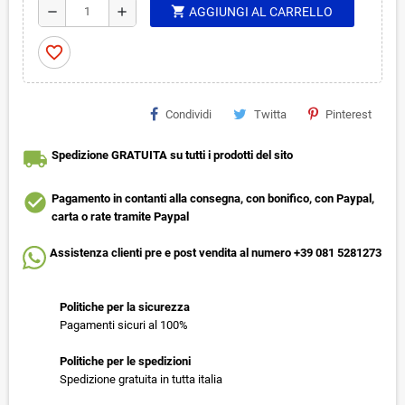
shopping_cart
remove
add
AGGIUNGI AL CARRELLO
favorite_border
Condividi
Twitta
Pinterest
local_shipping
Spedizione GRATUITA su tutti i prodotti del sito
check_circle
Pagamento in contanti alla consegna, con bonifico, con Paypal,
carta o rate tramite Paypal
Assistenza clienti pre e post vendita al numero +39 081 5281273
Politiche per la sicurezza
Pagamenti sicuri al 100%
Politiche per le spedizioni
Spedizione gratuita in tutta italia