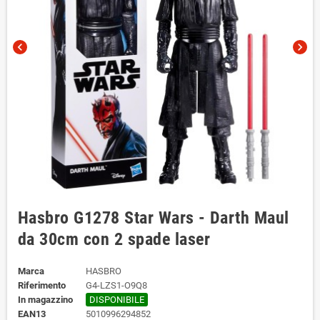
chevron_left
chevron_right
Hasbro G1278 Star Wars - Darth Maul
da 30cm con 2 spade laser
Marca
HASBRO
Riferimento
G4-LZS1-O9Q8
In magazzino
DISPONIBILE
EAN13
5010996294852