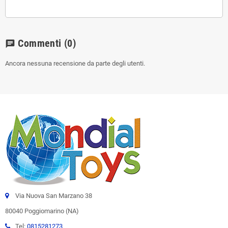
Commenti
(0)
chat
Ancora nessuna recensione da parte degli utenti.
Via Nuova San Marzano 38
80040 Poggiomarino (NA)
Tel:
0815281273