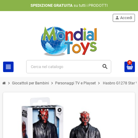
SPEDIZIONE GRATUITA
su tutti i PRODOTTI
person
Accedi
0
view_headline
search
chevron_right
chevron_right
chevron_right
Giocattoli per Bambini
Personaggi TV e Playset
Hasbro G1278 Star W