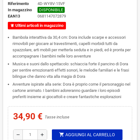
Riferimento
4D-WY8V-15VF
In magazzino
DISPONIBILE
EAN13
0681147072879
Ultimi articoli in magazzino
notifications_active
Bambola interattiva da 30,4 cm: Dora include scarpe e accessori
rimovibili per giocare ai travestimenti, capelli morbidi tutti da
spazzolare, arti mobili per metterla seduta e in piedi, ed è pronta per
accompagnare i bambini nelle loro avventure
Musica e suoni dallo spettacolo: schiaccia forte il pancino di Dora
per sentire emozionanti effetti sonori, le melodie familiari e le frasi
bilingue che danno vita alla magia di Dora
Avventure ispirate alla serie: Dora è proprio come il personaggio nel
cartone animato. I bambini adoreranno guardare i loro episodi
preferiti insieme ai giocattoli e creare fantastiche esplorazioni
34,90 €
Tasse incluse
shopping_cart
remove
add
AGGIUNGI AL CARRELLO