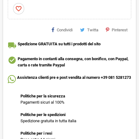
favorite_border
Condividi
Twitta
Pinterest
local_shipping
Spedizione GRATUITA su tutti i prodotti del sito
check_circle
Pagamento in contanti alla consegna, con bonifico, con Paypal,
carta o rate tramite Paypal
Assistenza clienti pre e post vendita al numero +39 081 5281273
Politiche per la sicurezza
Pagamenti sicuri al 100%
Politiche per le spedizioni
Spedizione gratuita in tutta italia
Politiche per i resi