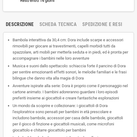
Reso entro 14 giorni
DESCRIZIONE
SCHEDA TECNICA
SPEDIZIONE E RESI
Bambola interattiva da 30,4 cm: Dora include scarpe e accessori
rimovibili per giocare ai travestimenti, capelli morbidi tutti da
spazzolare, arti mobili per metterla seduta e in piedi, ed è pronta per
accompagnare i bambini nelle loro avventure
Musica e suoni dallo spettacolo: schiaccia forte il pancino di Dora
per sentire emozionanti effetti sonori, le melodie familiari e le frasi
bilingue che danno vita alla magia di Dora
Avventure ispirate alla serie: Dora è proprio come il personaggio nel
cartone animato. I bambini adoreranno guardare i loro episodi
preferiti insieme ai giocattoli e creare fantastiche esplorazioni
Un mondo da scoprire e collezionare: i giocattoli di Dora
l'esploratrice sono pensati per bambini in età prescolare e
includono bambole, accessori per casa delle bambole, giocattoli
per il gioco di finzione e giocattoli musicali, come microfoni
giocattolo e chitarre giocattolo per bambini