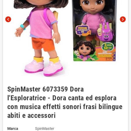
chevron_left
chevron_right
SpinMaster 6073359 Dora
l'Esploratrice - Dora canta ed esplora
con musica effetti sonori frasi bilingue
abiti e accessori
Marca
SpinMaster