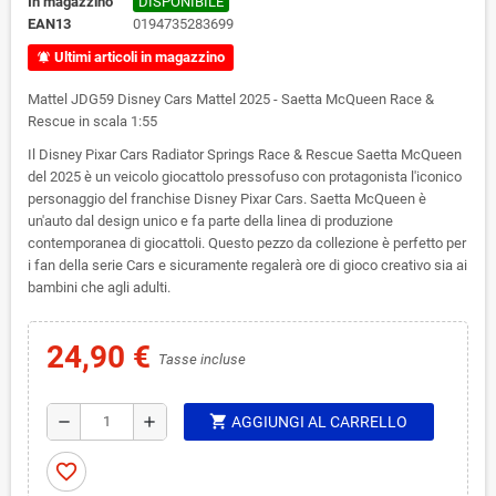
In magazzino
DISPONIBILE
EAN13
0194735283699
Ultimi articoli in magazzino
notifications_active
Mattel JDG59 Disney Cars Mattel 2025 - Saetta McQueen Race &
Rescue in scala 1:55
Il Disney Pixar Cars Radiator Springs Race & Rescue Saetta McQueen
del 2025 è un veicolo giocattolo pressofuso con protagonista l'iconico
personaggio del franchise Disney Pixar Cars. Saetta McQueen è
un'auto dal design unico e fa parte della linea di produzione
contemporanea di giocattoli. Questo pezzo da collezione è perfetto per
i fan della serie Cars e sicuramente regalerà ore di gioco creativo sia ai
bambini che agli adulti.
24,90 €
Tasse incluse
shopping_cart
remove
add
AGGIUNGI AL CARRELLO
favorite_border