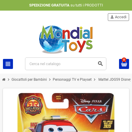
SPEDIZIONE GRATUITA
su tutti i PRODOTTI
person
Accedi
0
view_headline
search
chevron_right
chevron_right
chevron_right
Giocattoli per Bambini
Personaggi TV e Playset
Mattel JDG59 Disney 