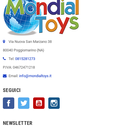
Via Nuova San Marzano 38
80040 Poggiomarino (NA)
Tel:
0815281273
P.IVA: 04672471218
Email:
info@mondialtoys.it
SEGUICI
Facebook
Twitter
YouTube
Instagram
NEWSLETTER