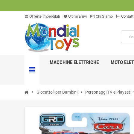
Offerte imperdibili
Ultimi arrivi
Chi Siamo
Contatt
card_giftcard
new_releases
MACCHINE ELETTRICHE
MOTO ELET
view_headline
chevron_right
Giocattoli per Bambini
chevron_right
Personaggi TV e Playset
chevro