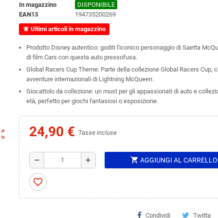
In magazzino
DISPONIBILE
EAN13
194735200269
Ultimi articoli in magazzino
notifications_active
Prodotto Disney autentico: goditi l'iconico personaggio di Saetta McQu
di film Cars con questa auto pressofusa.
Global Racers Cup Theme: Parte della collezione Global Racers Cup, c
avventure internazionali di Lightning McQueen.
Giocattolo da collezione: un must per gli appassionati di auto e collezion
età, perfetto per giochi fantasiosi o esposizione.
24,90 €
ut_map
Tasse incluse
shopping_cart
remove
add
AGGIUNGI AL CARRELLO
favorite_border
Condividi
Twitta