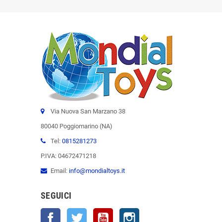
Via Nuova San Marzano 38
80040 Poggiomarino (NA)
Tel:
0815281273
P.IVA: 04672471218
Email:
info@mondialtoys.it
SEGUICI
Facebook
Twitter
YouTube
Instagram