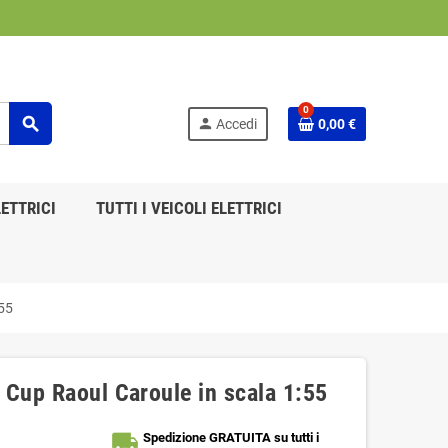
0
search
person
Accedi
0,00 €
ETTRICI
TUTTI I VEICOLI ELETTRICI
:55
 Cup Raoul Caroule in scala 1:55
local_shipping
Spedizione GRATUITA su tutti i