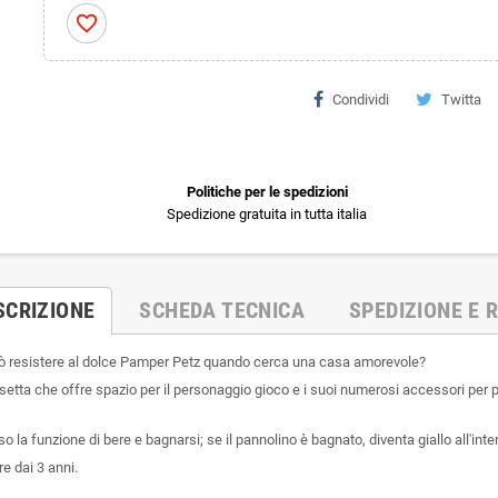
favorite_border
Condividi
Twitta
Politiche per le spedizioni
Spedizione gratuita in tutta italia
SCRIZIONE
SCHEDA TECNICA
SPEDIZIONE E R
 può resistere al dolce Pamper Petz quando cerca una casa amorevole?
tta che offre spazio per il personaggio gioco e i suoi numerosi accessori per pre
o la funzione di bere e bagnarsi; se il pannolino è bagnato, diventa giallo all'inte
re dai 3 anni.