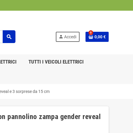
0
search
person
Accedi
0,00 €
ETTRICI
TUTTI I VEICOLI ELETTRICI
eal e 3 sorprese da 15 cm
n pannolino zampa gender reveal