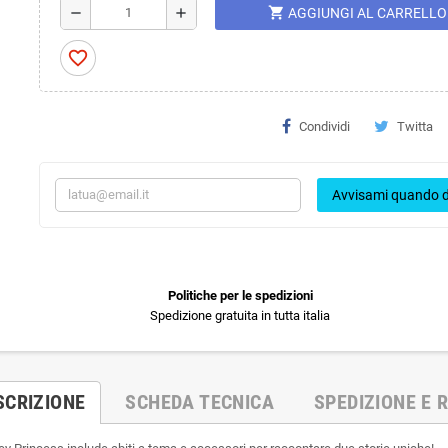
shopping_cart
remove
add
AGGIUNGI AL CARRELLO
favorite_border
Condividi
Twitta
Avvisami quando d
Politiche per le spedizioni
Spedizione gratuita in tutta italia
SCRIZIONE
SCHEDA TECNICA
SPEDIZIONE E R