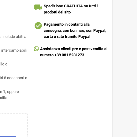
local_shipping
Spedizione GRATUITA su tutti i
prodotti del sito
check_circle
Pagamento in contanti alla
consegna, con bonifico, con Paypal,
 include abiti a
carta o rate tramite Paypal
Assistenza clienti pre e post vendita al
 intercambiabili
numero +39 081 5281273
llo o
tri 8 accessori a
in 1, oppure
ndita