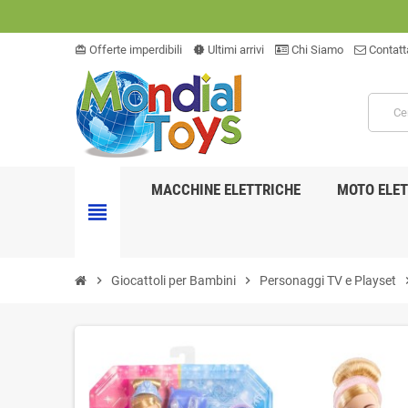
Offerte imperdibili
Ultimi arrivi
Chi Siamo
Contatt
card_giftcard
new_releases
MACCHINE ELETTRICHE
MOTO ELET
view_headline
chevron_right
Giocattoli per Bambini
chevron_right
Personaggi TV e Playset
chevro