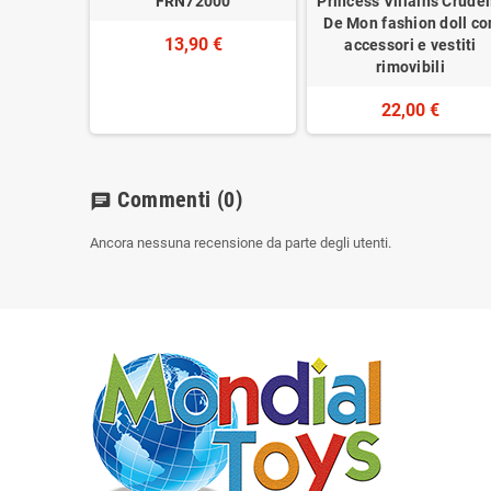
FRN72000
Princess Villains Crudel
De Mon fashion doll co
13,90 €
accessori e vestiti
rimovibili
22,00 €
Commenti
(0)
chat
Ancora nessuna recensione da parte degli utenti.