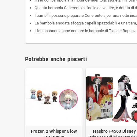
Il set con bambola alla moda Cenerentola: storie 2 in 1 Disn
Questa bambola Cenerentola, facile da vestire, è dotata di d
I bambini possono preparare Cenerentola per una notte inca
La bambola snodata sfoggia capelli spazzolabili e una tiara, ol
I fan possono anche cercare le bambole di Tiana e Rapunzel:
Potrebbe anche piacerti
Frozen 2 Whisper Glow
Hasbro F4563 Disney