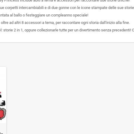
ey Princess include abiti a tema e accessori per raccontare due storie uniche!
ue corpetti intercambiabili e di due gonne con le icone stampate delle sue storie
ntata al ballo o festeggiare un compleanno speciale!
tre ad altri 8 accessori a tema, per raccontare ogni storia dall'inizio alla fine.
 storie 2 in 1, oppure collezionarle tutte per un divertimento senza precedenti!