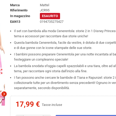
Marca
Mattel
Riferimento
JCR95
In magazzino
ESAURITO
EAN13
0194735275427
Il set con bambola alla moda Cenerentola: storie 2 in 1 Disney Princess
tema e accessori per raccontare due storie uniche!
Questa bambola Cenerentola, facile da vestire, è dotata di due corpetti
e di due gonne con le icone stampate delle sue storie.
I bambini possono preparare Cenerentola per una notte incantata al ba
festeggiare un compleanno speciale!
La bambola snodata sfoggia capelli spazzolabili e una tiara, oltre ad al
ut_map
tema, per raccontare ogni storia dall'inizio alla fine.
I fan possono anche cercare le bambole di Tiana e Rapunzel: storie 2 
collezionarle tutte per un divertimento senza precedenti! Ognuno in ve
separatamente, secondo disponibilità.
chevron_right
17,99 €
Tasse incluse