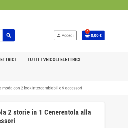
0
search
person
Accedi
0,00 €
ETTRICI
TUTTI I VEICOLI ELETTRICI
a moda con 2 look intercambiabili e 9 accessori
a 2 storie in 1 Cenerentola alla
essori