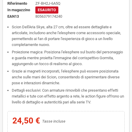
Riferimento
ZF-BH2J-6A5Q
In magazzino
ESAURITO
EAN13
8056379174240
Scion Dell'Aria Skye, alta 27 cm, oltre ad essere dettagliate e
articolate, includono anche l'elesphere come accessorio speciale,
permettendo ai fan di portare l'esperienza di gioco a un livello
completamente nuovo.
Proiezione magica: Posiziona l'elesphere sul busto del personaggio
e guarda mentre proietta l'immagine del corrispettivo Gormita,
aggiungendo un tocco di realismo al gioco.
Grazie ai magneti incorporati, l'elesphere può essere posizionata
anche sulle mani dei Scion, consentendo di sperimentare diverse
pose e interazioni dinamiche.
Dettagli esclusivi: Con armature rimovibili che presentano effetti
metallici e tute con effetto argento a rete, le action figure offrono un
livello di dettaglio e autenticità pari alla serie TV.
24,50 €
Tasse incluse