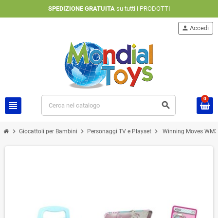
SPEDIZIONE GRATUITA
su tutti i PRODOTTI
person
Accedi
0
view_headline
search
chevron_right
chevron_right
chevron_right
Giocattoli per Bambini
Personaggi TV e Playset
Winning Moves WM357