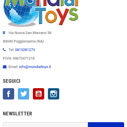
Via Nuova San Marzano 38
80040 Poggiomarino (NA)
Tel:
0815281273
P.IVA: 04672471218
Email:
info@mondialtoys.it
SEGUICI
Facebook
Twitter
YouTube
Instagram
NEWSLETTER