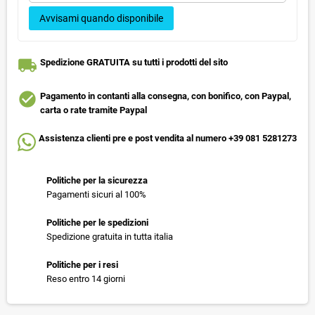
Avvisami quando disponibile
local_shipping
Spedizione GRATUITA su tutti i prodotti del sito
check_circle
Pagamento in contanti alla consegna, con bonifico, con Paypal,
carta o rate tramite Paypal
Assistenza clienti pre e post vendita al numero +39 081 5281273
Politiche per la sicurezza
Pagamenti sicuri al 100%
Politiche per le spedizioni
Spedizione gratuita in tutta italia
Politiche per i resi
Reso entro 14 giorni