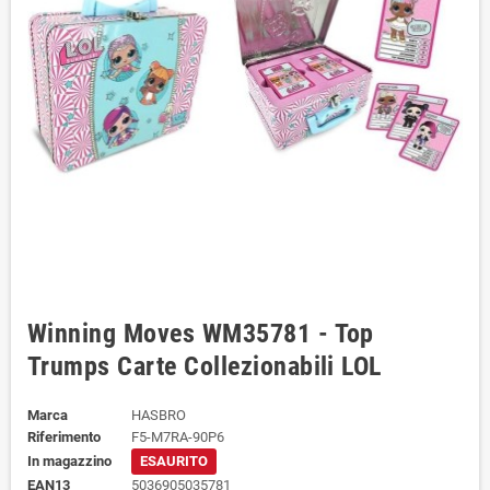
Winning Moves WM35781 - Top
Trumps Carte Collezionabili LOL
Marca
HASBRO
Riferimento
F5-M7RA-90P6
In magazzino
ESAURITO
EAN13
5036905035781