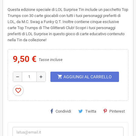
Questa edizione speciale di LOL Surprise Tin include un pacchetto Top
Trumps con 30 carte giocabili con tutti i tuoi personaggi preferiti di
LOL, da M.C. Swag a Funky Q.T. Inoltre contiene cinque esclusive
carte Top Trumps di The Glitterati Club! Scopri i tuoi personaggi
preferiti di LOL Surprise in questo gioco di carte educativo contenuto
nella Tin da collezione!
9,50 €
Tasse incluse
shopping_cart
remove
add
AGGIUNGI AL CARRELLO
favorite_border
Condividi
Twitta
Pinterest