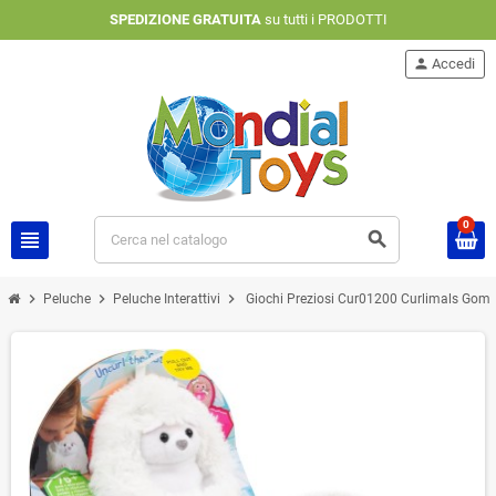
SPEDIZIONE GRATUITA
su tutti i PRODOTTI
person
Accedi
0
view_headline
search
chevron_right
chevron_right
chevron_right
Peluche
Peluche Interattivi
Giochi Preziosi Cur01200 Curlimals Gomitol