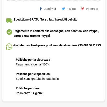
Condividi
Twitta
Pinterest
local_shipping
Spedizione GRATUITA su tutti i prodotti del sito
check_circle
Pagamento in contanti alla consegna, con bonifico, con Paypal,
carta o rate tramite Paypal
Assistenza clienti pre e post vendita al numero +39 081 5281273
Politiche per la sicurezza
Pagamenti sicuri al 100%
Politiche per le spedizioni
Spedizione gratuita in tutta italia
Politiche per i resi
Reso entro 14 giorni