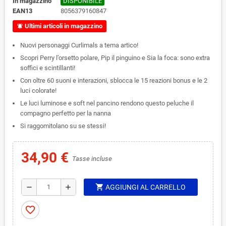
In magazzino
DISPONIBILE
EAN13
8056379160847
Ultimi articoli in magazzino
notifications_active
Nuovi personaggi Curlimals a tema artico!
Scopri Perry l’orsetto polare, Pip il pinguino e Sia la foca: sono extra
soffici e scintillanti!
Con oltre 60 suoni e interazioni, sblocca le 15 reazioni bonus e le 2
luci colorate!
Le luci luminose e soft nel pancino rendono questo peluche il
compagno perfetto per la nanna
Si raggomitolano su se stessi!
34,90 €
Tasse incluse
shopping_cart
remove
add
AGGIUNGI AL CARRELLO
favorite_border