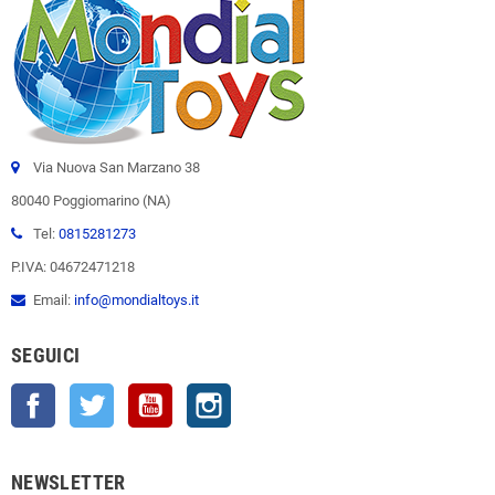
Via Nuova San Marzano 38
80040 Poggiomarino (NA)
Tel:
0815281273
P.IVA: 04672471218
Email:
info@mondialtoys.it
SEGUICI
Facebook
Twitter
YouTube
Instagram
NEWSLETTER