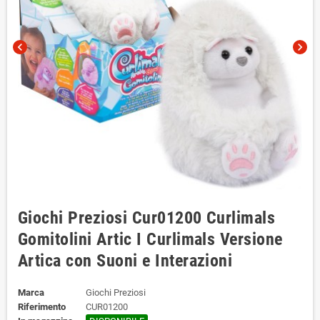
chevron_left
chevron_right
Giochi Preziosi Cur01200 Curlimals
Gomitolini Artic I Curlimals Versione
Artica con Suoni e Interazioni
Marca
Giochi Preziosi
Riferimento
CUR01200