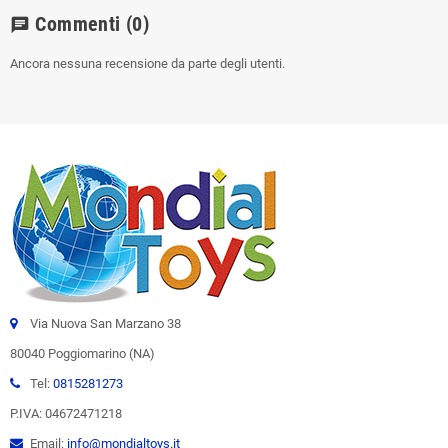
Commenti
(0)
chat
Ancora nessuna recensione da parte degli utenti.
Via Nuova San Marzano 38
80040 Poggiomarino (NA)
Tel:
0815281273
P.IVA: 04672471218
Email:
info@mondialtoys.it