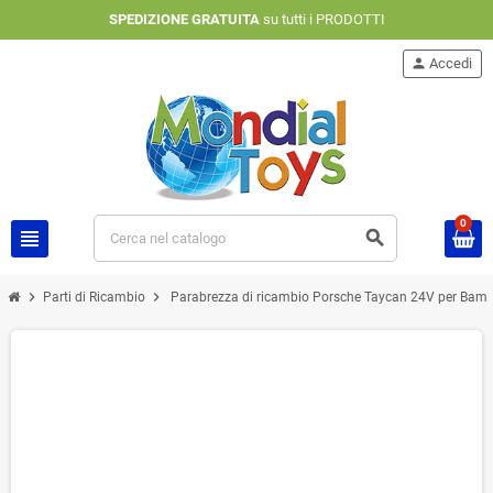
SPEDIZIONE GRATUITA
su tutti i PRODOTTI
person
Accedi
0
view_headline
search
chevron_right
chevron_right
Parti di Ricambio
Parabrezza di ricambio Porsche Taycan 24V per Bamb