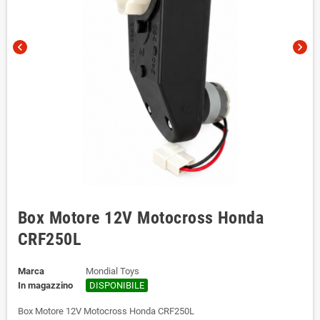
chevron_left
chevron_right
Box Motore 12V Motocross Honda
CRF250L
Marca
Mondial Toys
In magazzino
DISPONIBILE
Box Motore 12V Motocross Honda CRF250L