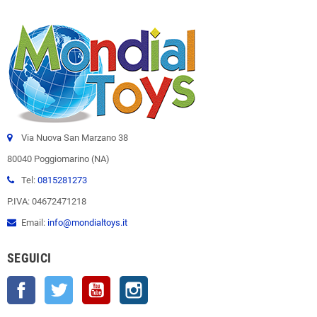
Via Nuova San Marzano 38
80040 Poggiomarino (NA)
Tel:
0815281273
P.IVA: 04672471218
Email:
info@mondialtoys.it
SEGUICI
Facebook
Twitter
YouTube
Instagram