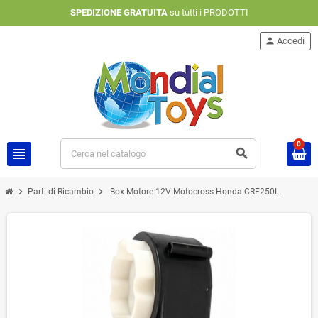
SPEDIZIONE GRATUITA
su tutti i PRODOTTI
person
Accedi
0
view_headline
search
chevron_right
chevron_right
Parti di Ricambio
Box Motore 12V Motocross Honda CRF250L