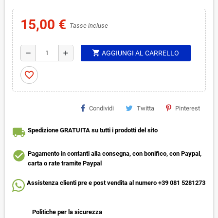
15,00 €
Tasse incluse
shopping_cart
remove
add
AGGIUNGI AL CARRELLO
favorite_border
Condividi
Twitta
Pinterest
local_shipping
Spedizione GRATUITA su tutti i prodotti del sito
check_circle
Pagamento in contanti alla consegna, con bonifico, con Paypal,
carta o rate tramite Paypal
Assistenza clienti pre e post vendita al numero +39 081 5281273
Politiche per la sicurezza