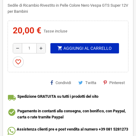
Sedile di Ricambio Rivestito in Pelle Colore Nero Vespa GTS Super 12V
per Bambini
20,00 €
Tasse incluse
shopping_cart
remove
add
AGGIUNGI AL CARRELLO
favorite_border
Condividi
Twitta
Pinterest
local_shipping
Spedizione GRATUITA su tutti i prodotti del sito
check_circle
Pagamento in contanti alla consegna, con bonifico, con Paypal,
carta o rate tramite Paypal
Assistenza clienti pre e post vendita al numero +39 081 5281273