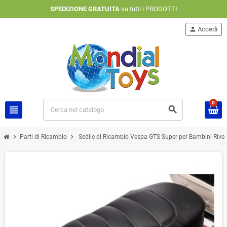
SPEDIZIONE GRATUITA
su tutti i PRODOTTI
person
Accedi
0
view_headline
search
chevron_right
chevron_right
Parti di Ricambio
Sedile di Ricambio Vespa GTS Super per Bambini Rivest