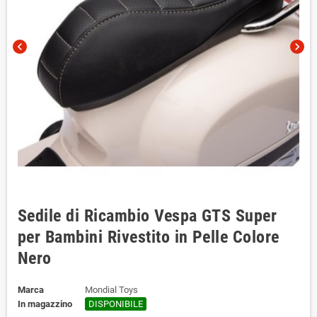
chevron_left
chevron_right
Sedile di Ricambio Vespa GTS Super
per Bambini Rivestito in Pelle Colore
Nero
Marca
Mondial Toys
In magazzino
DISPONIBILE