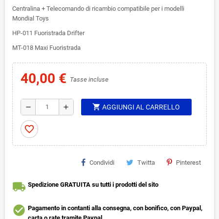
Centralina + Telecomando di ricambio compatibile per i modelli
Mondial Toys
HP-011 Fuoristrada Drifter
MT-018 Maxi Fuoristrada
40,00 €
Tasse incluse
shopping_cart
remove
add
AGGIUNGI AL CARRELLO
favorite_border
Condividi
Twitta
Pinterest
local_shipping
Spedizione GRATUITA su tutti i prodotti del sito
check_circle
Pagamento in contanti alla consegna, con bonifico, con Paypal,
carta o rate tramite Paypal