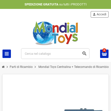
SPEDIZIONE GRATUITA
su tutti i PRODOTTI
person
Accedi
0
view_headline
search
chevron_right
chevron_right
Parti di Ricambio
Mondial Toys Centralina + Telecomando di Ricambio