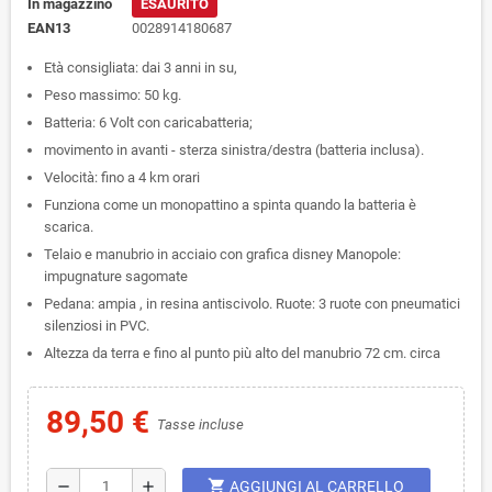
In magazzino
ESAURITO
EAN13
0028914180687
Età consigliata: dai 3 anni in su,
Peso massimo: 50 kg.
Batteria: 6 Volt con caricabatteria;
movimento in avanti - sterza sinistra/destra (batteria inclusa).
Velocità: fino a 4 km orari
Funziona come un monopattino a spinta quando la batteria è
scarica.
Telaio e manubrio in acciaio con grafica disney Manopole:
impugnature sagomate
Pedana: ampia , in resina antiscivolo. Ruote: 3 ruote con pneumatici
silenziosi in PVC.
Altezza da terra e fino al punto più alto del manubrio 72 cm. circa
89,50 €
Tasse incluse
shopping_cart
remove
add
AGGIUNGI AL CARRELLO