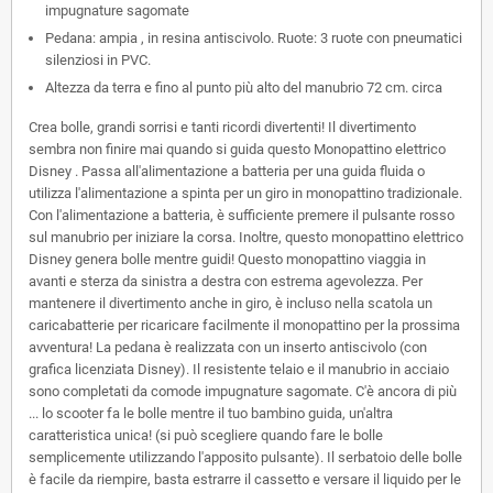
impugnature sagomate
Pedana: ampia , in resina antiscivolo. Ruote: 3 ruote con pneumatici
silenziosi in PVC.
Altezza da terra e fino al punto più alto del manubrio 72 cm. circa
Crea bolle, grandi sorrisi e tanti ricordi divertenti! Il divertimento
sembra non finire mai quando si guida questo Monopattino elettrico
Disney . Passa all'alimentazione a batteria per una guida fluida o
utilizza l'alimentazione a spinta per un giro in monopattino tradizionale.
Con l'alimentazione a batteria, è sufficiente premere il pulsante rosso
sul manubrio per iniziare la corsa. Inoltre, questo monopattino elettrico
Disney genera bolle mentre guidi! Questo monopattino viaggia in
avanti e sterza da sinistra a destra con estrema agevolezza. Per
mantenere il divertimento anche in giro, è incluso nella scatola un
caricabatterie per ricaricare facilmente il monopattino per la prossima
avventura! La pedana è realizzata con un inserto antiscivolo (con
grafica licenziata Disney). Il resistente telaio e il manubrio in acciaio
sono completati da comode impugnature sagomate. C'è ancora di più
... lo scooter fa le bolle mentre il tuo bambino guida, un'altra
caratteristica unica! (si può scegliere quando fare le bolle
semplicemente utilizzando l'apposito pulsante). Il serbatoio delle bolle
è facile da riempire, basta estrarre il cassetto e versare il liquido per le