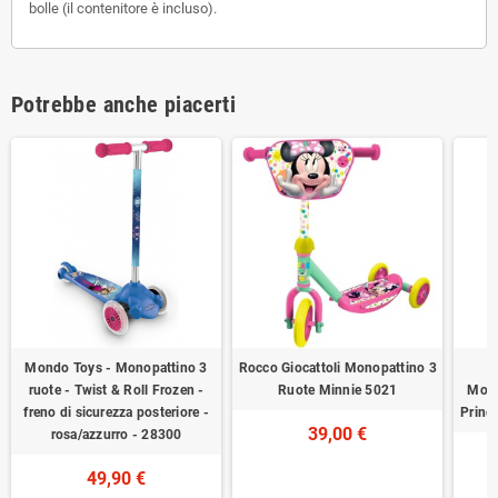
bolle (il contenitore è incluso).
Potrebbe anche piacerti
Mondo Toys - Monopattino 3
Rocco Giocattoli Monopattino 3
ruote - Twist & Roll Frozen -
Ruote Minnie 5021
Mono
freno di sicurezza posteriore -
Princ
39,00 €
rosa/azzurro - 28300
49,90 €