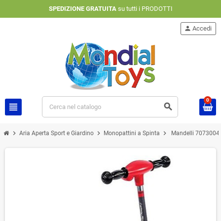
SPEDIZIONE GRATUITA
su tutti i PRODOTTI
person
Accedi
0
view_headline
search
chevron_right
chevron_right
chevron_right
Aria Aperta Sport e Giardino
Monopattini a Spinta
Mandelli 70730042