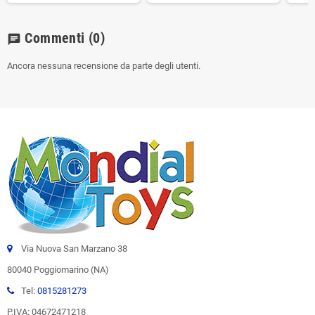
Commenti
(0)
chat
Ancora nessuna recensione da parte degli utenti.
Via Nuova San Marzano 38
80040 Poggiomarino (NA)
Tel:
0815281273
P.IVA: 04672471218