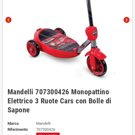
chevron_left
chevron_right
Mandelli 707300426 Monopattino
Elettrico 3 Ruote Cars con Bolle di
Sapone
Marca
Mandelli
Riferimento
707300426