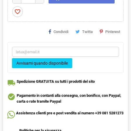
favorite_border
Condividi
Twitta
Pinterest
Avvisami quando disponibile
local_shipping
Spedizione GRATUITA su tutti i prodotti del sito
check_circle
Pagamento in contanti alla consegna, con bonifico, con Paypal,
carta o rate tramite Paypal
Assistenza clienti pre e post vendita al numero +39 081 5281273
Politiche per la sicurezza