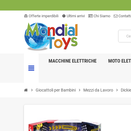
Offerte imperdibili
Ultimi arrivi
Chi Siamo
Contatt
card_giftcard
new_releases
MACCHINE ELETTRICHE
MOTO ELET
view_headline
chevron_right
Giocattoli per Bambini
chevron_right
Mezzi da Lavoro
chevron_right
Dicki