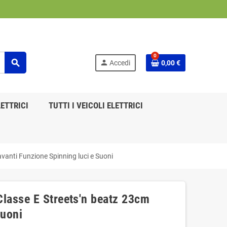
0
search
person
Accedi
0,00 €
ETTRICI
TUTTI I VEICOLI ELETTRICI
anti Funzione Spinning luci e Suoni
lasse E Streets'n beatz 23cm
Suoni