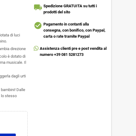
local_shipping
Spedizione GRATUITA su tutti i
prodotti del sito
check_circle
Pagamento in contanti alla
consegna, con bonifico, con Paypal,
tata di luci
carta o rate tramite Paypal
bino.
Assistenza clienti pre e post vendita al
ambia direzione
numero +39 081 5281273
colo è dotato di
ema musicale. Il
gerla dagli urti
r bambini! Dalle
 lo stesso