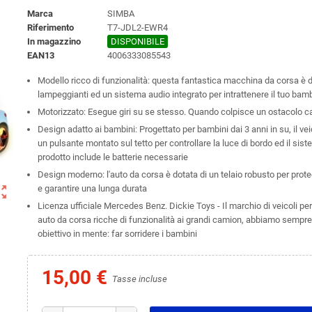
Marca
SIMBA
Riferimento
T7-JDL2-EWR4
In magazzino
DISPONIBILE
EAN13
4006333085543
Modello ricco di funzionalità: questa fantastica macchina da corsa è do
lampeggianti ed un sistema audio integrato per intrattenere il tuo bam
Motorizzato: Esegue giri su se stesso. Quando colpisce un ostacolo c
Design adatto ai bambini: Progettato per bambini dai 3 anni in su, il vei
un pulsante montato sul tetto per controllare la luce di bordo ed il sist
prodotto include le batterie necessarie
Design moderno: l'auto da corsa è dotata di un telaio robusto per proteg
ut_map
e garantire una lunga durata
Licenza ufficiale Mercedes Benz. Dickie Toys - Il marchio di veicoli pe
auto da corsa ricche di funzionalità ai grandi camion, abbiamo sempre
obiettivo in mente: far sorridere i bambini
15,00 €
Tasse incluse