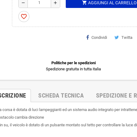
shopping_cart
remove
add
AGGIUNGI AL CARRELLO
favorite_border
Condividi
Twitta
Politiche per le spedizioni
Spedizione gratuita in tutta italia
SCRIZIONE
SCHEDA TECNICA
SPEDIZIONE E R
 corsa è dotata di luci lampeggianti ed un sistema audio integrato per intrattene
ostacolo cambia direzione
 su, il veicolo è dotato di un pulsante montato sul tetto per controllare la luce di