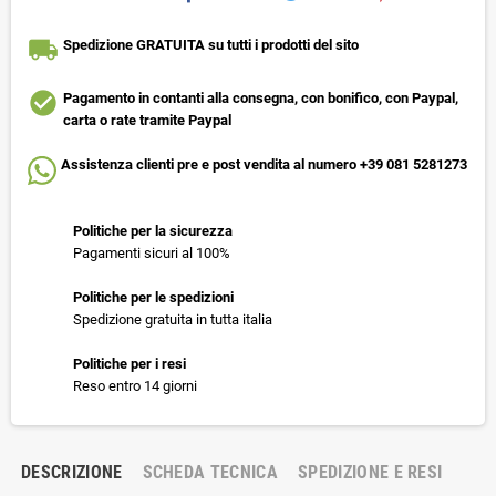
local_shipping
Spedizione GRATUITA su tutti i prodotti del sito
check_circle
Pagamento in contanti alla consegna, con bonifico, con Paypal,
carta o rate tramite Paypal
Assistenza clienti pre e post vendita al numero +39 081 5281273
Politiche per la sicurezza
Pagamenti sicuri al 100%
Politiche per le spedizioni
Spedizione gratuita in tutta italia
Politiche per i resi
Reso entro 14 giorni
DESCRIZIONE
SCHEDA TECNICA
SPEDIZIONE E RESI