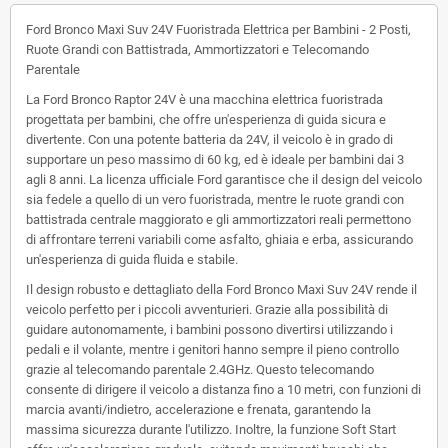
Ford Bronco Maxi Suv 24V Fuoristrada Elettrica per Bambini - 2 Posti,
Ruote Grandi con Battistrada, Ammortizzatori e Telecomando
Parentale
La
Ford Bronco Raptor 24V
è una macchina elettrica fuoristrada
progettata per bambini, che offre un'esperienza di guida sicura e
divertente. Con una potente batteria da 24V, il veicolo è in grado di
supportare un peso massimo di 60 kg, ed è ideale per bambini dai 3
agli 8 anni. La
licenza ufficiale Ford
garantisce che il design del veicolo
sia fedele a quello di un vero fuoristrada, mentre le
ruote grandi con
battistrada centrale maggiorato
e gli
ammortizzatori reali
permettono
di affrontare terreni variabili come asfalto, ghiaia e erba, assicurando
un'esperienza di guida fluida e stabile.
Il design robusto e dettagliato della
Ford Bronco Maxi Suv 24V
rende il
veicolo perfetto per i piccoli avventurieri. Grazie alla possibilità di
guidare autonomamente, i bambini possono divertirsi utilizzando i
pedali e il volante, mentre i genitori hanno sempre il pieno controllo
grazie al
telecomando parentale 2.4GHz
. Questo telecomando
consente di dirigere il veicolo a distanza fino a 10 metri, con funzioni di
marcia avanti/indietro, accelerazione e frenata, garantendo la
massima sicurezza durante l'utilizzo. Inoltre, la
funzione Soft Start