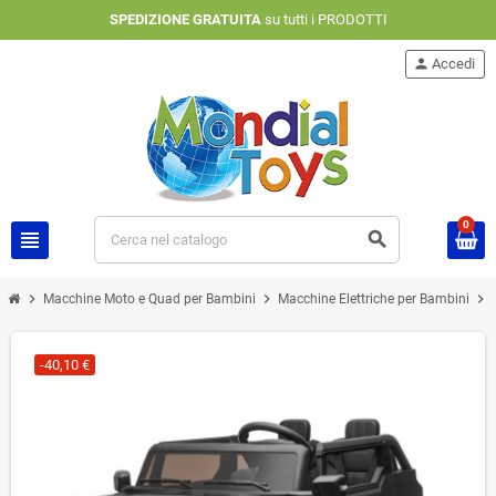
SPEDIZIONE GRATUITA
su tutti i PRODOTTI
person
Accedi
0
view_headline
search
chevron_right
chevron_right
chevron_right
Macchine Moto e Quad per Bambini
Macchine Elettriche per Bambini
-40,10 €