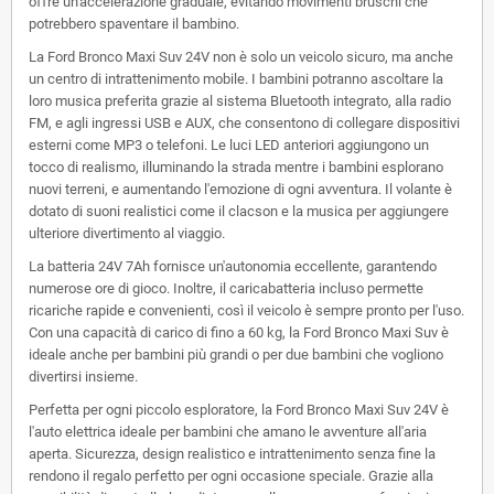
offre un'accelerazione graduale, evitando movimenti bruschi che
potrebbero spaventare il bambino.
La Ford Bronco Maxi Suv 24V non è solo un veicolo sicuro, ma anche
un centro di intrattenimento mobile. I bambini potranno ascoltare la
loro musica preferita grazie al sistema
Bluetooth
integrato, alla
radio
FM
, e agli ingressi
USB
e
AUX
, che consentono di collegare dispositivi
esterni come MP3 o telefoni. Le luci
LED
anteriori aggiungono un
tocco di realismo, illuminando la strada mentre i bambini esplorano
nuovi terreni, e aumentando l'emozione di ogni avventura. Il volante è
dotato di suoni realistici come il clacson e la musica per aggiungere
ulteriore divertimento al viaggio.
La batteria
24V 7Ah
fornisce un'autonomia eccellente, garantendo
numerose ore di gioco. Inoltre, il
caricabatteria incluso
permette
ricariche rapide e convenienti, così il veicolo è sempre pronto per l'uso.
Con una capacità di carico di fino a 60 kg, la Ford Bronco Maxi Suv è
ideale anche per bambini più grandi o per due bambini che vogliono
divertirsi insieme.
Perfetta per ogni piccolo esploratore, la
Ford Bronco Maxi Suv 24V
è
l'auto elettrica ideale per bambini che amano le avventure all'aria
aperta. Sicurezza, design realistico e intrattenimento senza fine la
rendono il regalo perfetto per ogni occasione speciale. Grazie alla