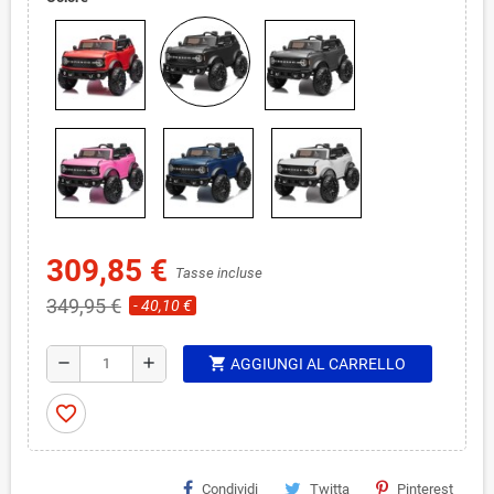
309,85 €
Tasse incluse
349,95 €
- 40,10 €
shopping_cart
remove
add
AGGIUNGI AL CARRELLO
favorite_border
Condividi
Twitta
Pinterest