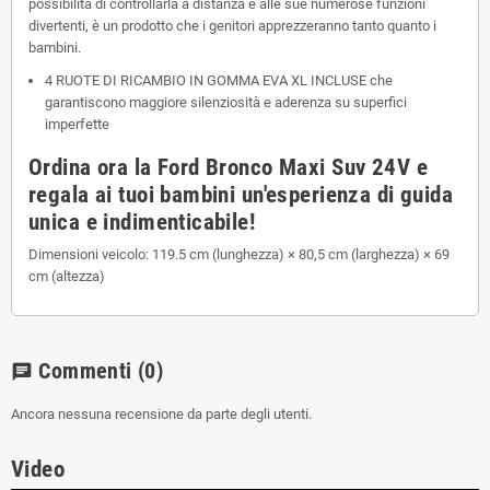
possibilità di controllarla a distanza e alle sue numerose funzioni
divertenti, è un prodotto che i genitori apprezzeranno tanto quanto i
bambini.
4 RUOTE DI RICAMBIO IN GOMMA EVA XL INCLUSE che
garantiscono maggiore silenziosità e aderenza su superfici
imperfette
Ordina ora la Ford Bronco Maxi Suv 24V e
regala ai tuoi bambini un'esperienza di guida
unica e indimenticabile!
Dimensioni veicolo:
119.5 cm (lunghezza) × 80,5 cm (larghezza) × 69
cm (altezza)
Commenti
(0)
chat
Ancora nessuna recensione da parte degli utenti.
Video