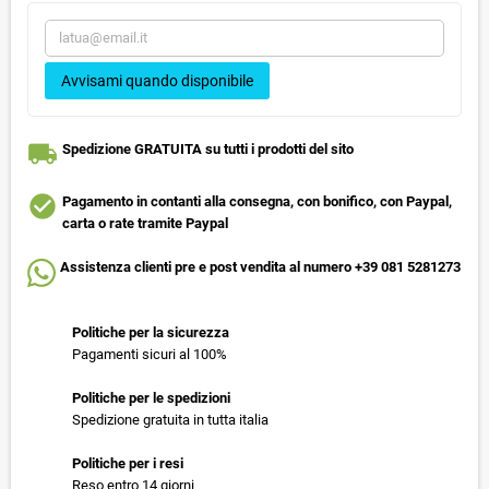
Avvisami quando disponibile
local_shipping
Spedizione GRATUITA su tutti i prodotti del sito
check_circle
Pagamento in contanti alla consegna, con bonifico, con Paypal,
carta o rate tramite Paypal
Assistenza clienti pre e post vendita al numero +39 081 5281273
Politiche per la sicurezza
Pagamenti sicuri al 100%
Politiche per le spedizioni
Spedizione gratuita in tutta italia
Politiche per i resi
Reso entro 14 giorni