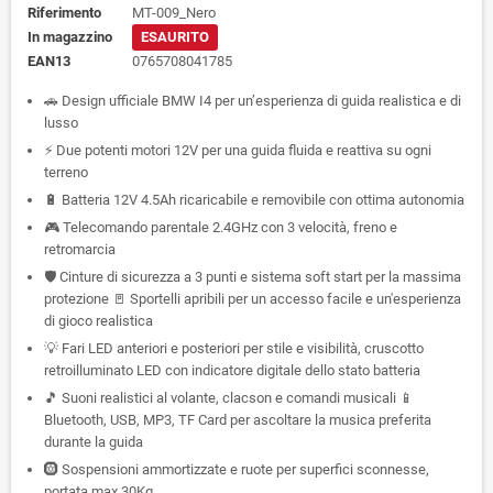
Riferimento
MT-009_Nero
In magazzino
ESAURITO
EAN13
0765708041785
🚗 Design ufficiale BMW I4 per un’esperienza di guida realistica e di
lusso
⚡ Due potenti motori 12V per una guida fluida e reattiva su ogni
terreno
🔋 Batteria 12V 4.5Ah ricaricabile e removibile con ottima autonomia
🎮 Telecomando parentale 2.4GHz con 3 velocità, freno e
retromarcia
🛡️ Cinture di sicurezza a 3 punti e sistema soft start per la massima
protezione 🚪 Sportelli apribili per un accesso facile e un'esperienza
di gioco realistica
💡 Fari LED anteriori e posteriori per stile e visibilità, cruscotto
retroilluminato LED con indicatore digitale dello stato batteria
🎵 Suoni realistici al volante, clacson e comandi musicali 📱
Bluetooth, USB, MP3, TF Card per ascoltare la musica preferita
durante la guida
🛞 Sospensioni ammortizzate e ruote per superfici sconnesse,
portata max 30Kg