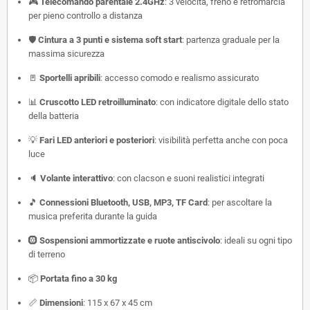
🎮
Telecomando parentale 2.4GHz
: 3 velocità, freno e retromarcia
per pieno controllo a distanza
🛡️
Cintura a 3 punti e sistema soft start
: partenza graduale per la
massima sicurezza
🚪
Sportelli apribili
: accesso comodo e realismo assicurato
📊
Cruscotto LED retroilluminato
: con indicatore digitale dello stato
della batteria
💡
Fari LED anteriori e posteriori
: visibilità perfetta anche con poca
luce
🔈
Volante interattivo
: con clacson e suoni realistici integrati
🎵
Connessioni Bluetooth, USB, MP3, TF Card
: per ascoltare la
musica preferita durante la guida
🛞
Sospensioni ammortizzate e ruote antiscivolo
: ideali su ogni tipo
di terreno
📦
Portata fino a 30 kg
📏
Dimensioni
: 115 x 67 x 45 cm