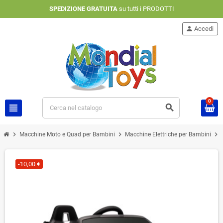
SPEDIZIONE GRATUITA
su tutti i PRODOTTI
person
Accedi
0
view_headline
search
chevron_right
chevron_right
chevron_right
Macchine Moto e Quad per Bambini
Macchine Elettriche per Bambini
-10,00 €