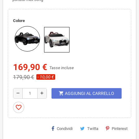
Colore
169,90 €
Tasse incluse
179,90 €
- 10,00 €
shopping_cart
remove
add
AGGIUNGI AL CARRELLO
favorite_border
Condividi
Twitta
Pinterest