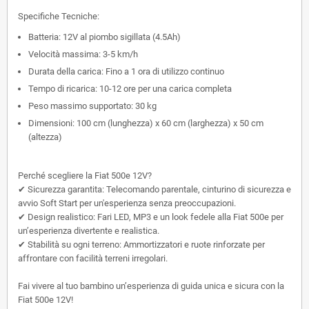
Specifiche Tecniche:
Batteria:
12V al piombo sigillata (4.5Ah)
Velocità massima:
3-5 km/h
Durata della carica:
Fino a 1 ora di utilizzo continuo
Tempo di ricarica:
10-12 ore per una carica completa
Peso massimo supportato:
30 kg
Dimensioni:
100 cm (lunghezza) x 60 cm (larghezza) x 50 cm
(altezza)
Perché scegliere la Fiat 500e 12V?
✔
Sicurezza garantita:
Telecomando parentale, cinturino di sicurezza e
avvio Soft Start per un'esperienza senza preoccupazioni.
✔
Design realistico:
Fari LED, MP3 e un look fedele alla Fiat 500e per
un’esperienza divertente e realistica.
✔
Stabilità su ogni terreno:
Ammortizzatori e ruote rinforzate per
affrontare con facilità terreni irregolari.
Fai vivere al tuo bambino un’esperienza di guida unica e sicura con la
Fiat 500e 12V
!