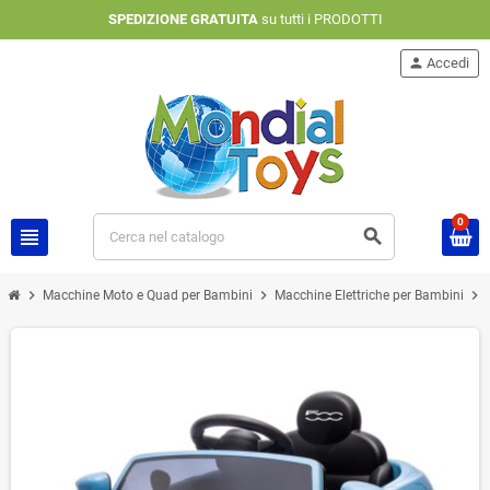
SPEDIZIONE GRATUITA
su tutti i PRODOTTI
person
Accedi
0
view_headline
search
chevron_right
chevron_right
chevron_right
Macchine Moto e Quad per Bambini
Macchine Elettriche per Bambini