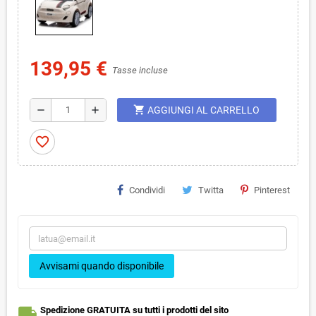
139,95 €
Tasse incluse
shopping_cart
remove
add
AGGIUNGI AL CARRELLO
favorite_border
Condividi
Twitta
Pinterest
Avvisami quando disponibile
local_shipping
Spedizione GRATUITA su tutti i prodotti del sito