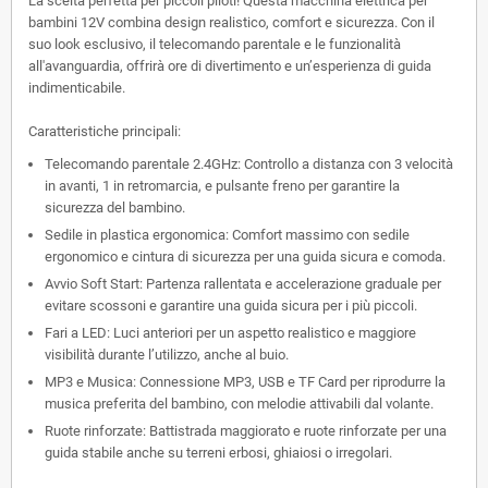
La scelta perfetta per piccoli piloti! Questa macchina elettrica per
bambini 12V combina design realistico, comfort e sicurezza. Con il
suo look esclusivo, il telecomando parentale e le funzionalità
all'avanguardia, offrirà ore di divertimento e un’esperienza di guida
indimenticabile.
Caratteristiche principali:
Telecomando parentale 2.4GHz:
Controllo a distanza con 3 velocità
in avanti, 1 in retromarcia, e pulsante freno per garantire la
sicurezza del bambino.
Sedile in plastica ergonomica:
Comfort massimo con sedile
ergonomico e cintura di sicurezza per una guida sicura e comoda.
Avvio Soft Start:
Partenza rallentata e accelerazione graduale per
evitare scossoni e garantire una guida sicura per i più piccoli.
Fari a LED:
Luci anteriori per un aspetto realistico e maggiore
visibilità durante l’utilizzo, anche al buio.
MP3 e Musica:
Connessione MP3, USB e TF Card per riprodurre la
musica preferita del bambino, con melodie attivabili dal volante.
Ruote rinforzate:
Battistrada maggiorato e ruote rinforzate per una
guida stabile anche su terreni erbosi, ghiaiosi o irregolari.