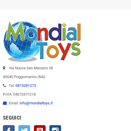
Via Nuova San Marzano 38
80040 Poggiomarino (NA)
Tel:
0815281273
P.IVA: 04672471218
Email:
info@mondialtoys.it
SEGUICI
Facebook
Twitter
YouTube
Instagram