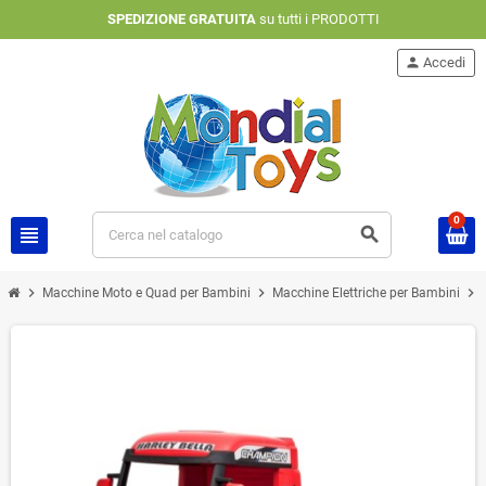
SPEDIZIONE GRATUITA
su tutti i PRODOTTI
person
Accedi
0
view_headline
search
chevron_right
chevron_right
chevron_right
Macchine Moto e Quad per Bambini
Macchine Elettriche per Bambini