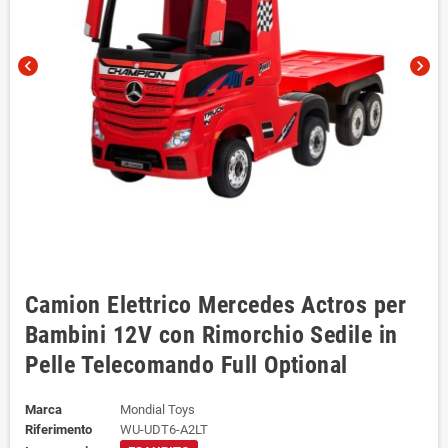
chevron_left
chevron_right
Camion Elettrico Mercedes Actros per
Bambini 12V con Rimorchio Sedile in
Pelle Telecomando Full Optional
Marca
Mondial Toys
Riferimento
WU-UDT6-A2LT