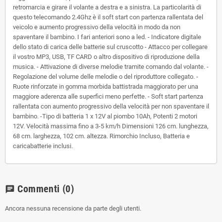
retromarcia e girare il volante a destra e a sinistra. La particolarità di
questo telecomando 2.4Ghz è il soft start con partenza rallentata del
veicolo e aumento progressivo della velocità in modo da non
spaventare il bambino. I fari anteriori sono a led. - Indicatore digitale
dello stato di carica delle batterie sul cruscotto - Attacco per collegare
il vostro MP3, USB, TF CARD o altro dispositivo di riproduzione della
musica. - Attivazione di diverse melodie tramite comando dal volante. -
Regolazione del volume delle melodie o del riproduttore collegato. -
Ruote rinforzate in gomma morbida battistrada maggiorato per una
maggiore aderenza alle superfici meno perfette. - Soft start partenza
rallentata con aumento progressivo della velocità per non spaventare il
bambino. -Tipo di batteria 1 x 12V al piombo 10Ah, Potenti 2 motori
12V. Velocità massima fino a 3-5 km/h Dimensioni 126 cm. lunghezza,
68 cm. larghezza, 102 cm. altezza. Rimorchio Incluso, Batteria e
caricabatterie inclusi.
Commenti
(0)
chat
Ancora nessuna recensione da parte degli utenti.