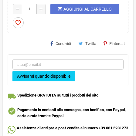
shopping_cart
remove
add
AGGIUNGI AL CARRELLO
favorite_border
Condividi
Twitta
Pinterest
Avvisami quando disponibile
local_shipping
Spedizione GRATUITA su tutti i prodotti del sito
check_circle
Pagamento in contanti alla consegna, con bonifico, con Paypal,
carta o rate tramite Paypal
Assistenza clienti pre e post vendita al numero +39 081 5281273