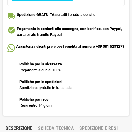
local_shipping
Spedizione GRATUITA su tutti i prodotti del sito
check_circle
Pagamento in contanti alla consegna, con bonifico, con Paypal,
carta o rate tramite Paypal
Assistenza clienti pre e post vendita al numero +39 081 5281273
Politiche per la sicurezza
Pagamenti sicuri al 100%
Politiche per le spedizioni
Spedizione gratuita in tutta italia
Politiche per i resi
Reso entro 14 giorni
DESCRIZIONE
SCHEDA TECNICA
SPEDIZIONE E RESI