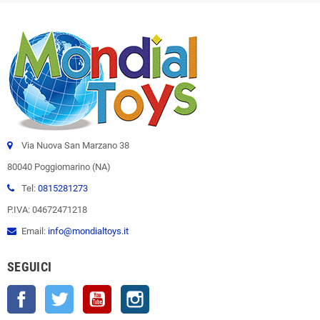
Via Nuova San Marzano 38
80040 Poggiomarino (NA)
Tel:
0815281273
P.IVA: 04672471218
Email:
info@mondialtoys.it
SEGUICI
Facebook
Twitter
YouTube
Instagram