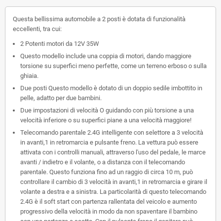
Questa bellissima automobile a 2 posti è dotata di funzionalità
eccellenti, tra cui:
2 Potenti motori da 12V 35W
Questo modello include una coppia di motori, dando maggiore
torsione su superfici meno perfette, come un terreno erboso o sulla
ghiaia.
Due posti Questo modello è dotato di un doppio sedile imbottito in
pelle, adatto per due bambini.
Due impostazioni di velocità O guidando con più torsione a una
velocità inferiore o su superfici piane a una velocità maggiore!
Telecomando parentale 2.4G intelligente con selettore a 3 velocità
in avanti,1 in retromarcia e pulsante freno. La vettura può essere
attivata con i controlli manuali, attraverso l'uso del pedale, le marce
avanti / indietro e il volante, o a distanza con il telecomando
parentale. Questo funziona fino ad un raggio di circa 10 m, può
controllare il cambio di 3 velocità in avanti,1 in retromarcia e girare il
volante a destra e a sinistra. La particolarità di questo telecomando
2.4G è il soft start con partenza rallentata del veicolo e aumento
progressivo della velocità in modo da non spaventare il bambino