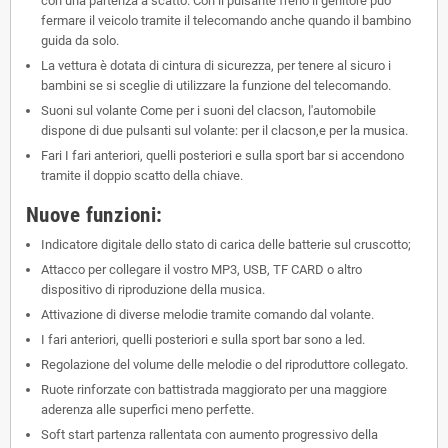
con una partenza a scatto. Con il pulsante freno il genitore può
fermare il veicolo tramite il telecomando anche quando il bambino
guida da solo.
La vettura è dotata di cintura di sicurezza, per tenere al sicuro i
bambini se si sceglie di utilizzare la funzione del telecomando.
Suoni sul volante Come per i suoni del clacson, l'automobile
dispone di due pulsanti sul volante: per il clacson,e per la musica.
Fari I fari anteriori, quelli posteriori e sulla sport bar si accendono
tramite il doppio scatto della chiave.
Nuove funzioni:
Indicatore digitale dello stato di carica delle batterie sul cruscotto;
Attacco per collegare il vostro MP3, USB, TF CARD o altro
dispositivo di riproduzione della musica.
Attivazione di diverse melodie tramite comando dal volante.
I fari anteriori, quelli posteriori e sulla sport bar sono a led.
Regolazione del volume delle melodie o del riproduttore collegato.
Ruote rinforzate con battistrada maggiorato per una maggiore
aderenza alle superfici meno perfette.
Soft start partenza rallentata con aumento progressivo della