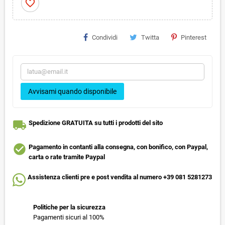
favorite_border
Condividi
Twitta
Pinterest
Avvisami quando disponibile
local_shipping
Spedizione GRATUITA su tutti i prodotti del sito
check_circle
Pagamento in contanti alla consegna, con bonifico, con Paypal,
carta o rate tramite Paypal
Assistenza clienti pre e post vendita al numero +39 081 5281273
Politiche per la sicurezza
Pagamenti sicuri al 100%