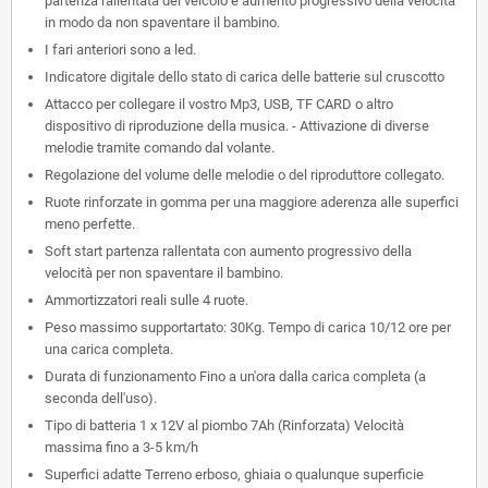
partenza rallentata del veicolo e aumento progressivo della velocità
in modo da non spaventare il bambino.
I fari anteriori sono a led.
Indicatore digitale dello stato di carica delle batterie sul cruscotto
Attacco per collegare il vostro Mp3, USB, TF CARD o altro
dispositivo di riproduzione della musica. - Attivazione di diverse
melodie tramite comando dal volante.
Regolazione del volume delle melodie o del riproduttore collegato.
Ruote rinforzate in gomma per una maggiore aderenza alle superfici
meno perfette.
Soft start partenza rallentata con aumento progressivo della
velocità per non spaventare il bambino.
Ammortizzatori reali sulle 4 ruote.
Peso massimo supportartato: 30Kg. Tempo di carica 10/12 ore per
una carica completa.
Durata di funzionamento Fino a un'ora dalla carica completa (a
seconda dell'uso).
Tipo di batteria 1 x 12V al piombo 7Ah (Rinforzata) Velocità
massima fino a 3-5 km/h
Superfici adatte Terreno erboso, ghiaia o qualunque superficie