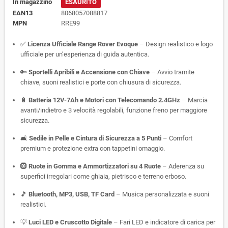
In magazzino
ESAURITO
EAN13
8068057088817
MPN
RRE99
✅
Licenza Ufficiale Range Rover Evoque
– Design realistico e logo
ufficiale per un’esperienza di guida autentica.
🔑
Sportelli Apribili e Accensione con Chiave
– Avvio tramite
chiave, suoni realistici e porte con chiusura di sicurezza.
🔋
Batteria 12V-7Ah e Motori con Telecomando 2.4GHz
– Marcia
avanti/indietro e 3 velocità regolabili, funzione freno per maggiore
sicurezza.
🛋️
Sedile in Pelle e Cintura di Sicurezza a 5 Punti
– Comfort
premium e protezione extra con tappetini omaggio.
🛞
Ruote in Gomma e Ammortizzatori su 4 Ruote
– Aderenza su
superfici irregolari come ghiaia, pietrisco e terreno erboso.
🎵
Bluetooth, MP3, USB, TF Card
– Musica personalizzata e suoni
realistici.
💡
Luci LED e Cruscotto Digitale
– Fari LED e indicatore di carica per