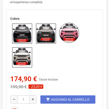
un’esperienza completa.
Colore
174,90 €
Tasse incluse
199,90 €
- 25,00 €
shopping_cart
remove
add
AGGIUNGI AL CARRELLO