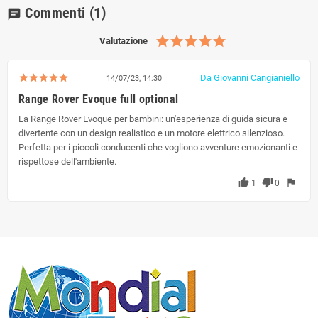
Commenti
(1)
chat
Valutazione
Da Giovanni Cangianiello
14/07/23, 14:30
Range Rover Evoque full optional
La Range Rover Evoque per bambini: un'esperienza di guida sicura e
divertente con un design realistico e un motore elettrico silenzioso.
Perfetta per i piccoli conducenti che vogliono avventure emozionanti e
rispettose dell'ambiente.
thumb_up
thumb_down
flag
1
0