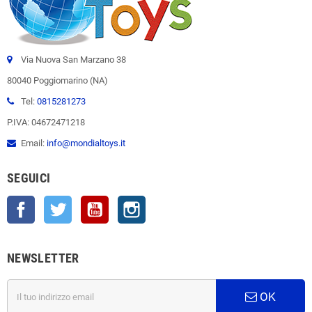
Via Nuova San Marzano 38
80040 Poggiomarino (NA)
Tel:
0815281273
P.IVA: 04672471218
Email:
info@mondialtoys.it
SEGUICI
Facebook
Twitter
YouTube
Instagram
NEWSLETTER
OK