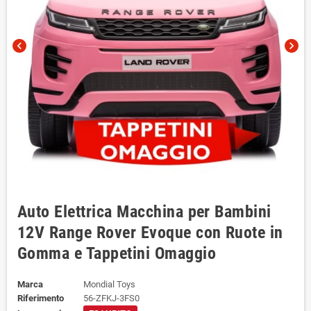
chevron_left
chevron_right
Auto Elettrica Macchina per Bambini
12V Range Rover Evoque con Ruote in
Gomma e Tappetini Omaggio
Marca
Mondial Toys
Riferimento
56-ZFKJ-3FS0