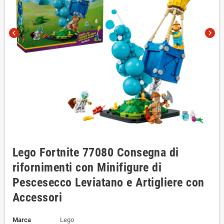
chevron_left
chevron_right
Lego Fortnite 77080 Consegna di
rifornimenti con Minifigure di
Pescesecco Leviatano e Artigliere con
Accessori
Marca
Lego