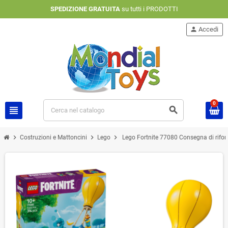
SPEDIZIONE GRATUITA
su tutti i PRODOTTI
person
Accedi
0
view_headline
search
chevron_right
chevron_right
chevron_right
Costruzioni e Mattoncini
Lego
Lego Fortnite 77080 Consegna di riforn