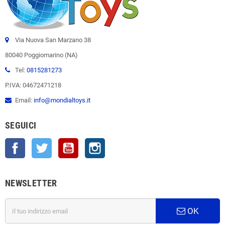
Via Nuova San Marzano 38
80040 Poggiomarino (NA)
Tel:
0815281273
P.IVA: 04672471218
Email:
info@mondialtoys.it
SEGUICI
Facebook
Twitter
YouTube
Instagram
NEWSLETTER
OK