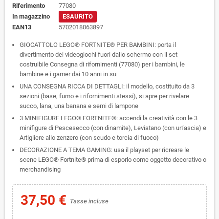
Riferimento
77080
In magazzino
ESAURITO
EAN13
5702018063897
GIOCATTOLO LEGO® FORTNITE® PER BAMBINI: porta il
divertimento dei videogiochi fuori dallo schermo con il set
costruibile Consegna di rifornimenti (77080) per i bambini, le
bambine e i gamer dai 10 anni in su
UNA CONSEGNA RICCA DI DETTAGLI: il modello, costituito da 3
sezioni (base, fumo e i rifornimenti stessi), si apre per rivelare
succo, lana, una banana e semi di lampone
3 MINIFIGURE LEGO® FORTNITE®: accendi la creatività con le 3
minifigure di Pescesecco (con dinamite), Leviatano (con un’ascia) e
Artigliere allo zenzero (con scudo e torcia di fuoco)
DECORAZIONE A TEMA GAMING: usa il playset per ricreare le
scene LEGO® Fortnite® prima di esporlo come oggetto decorativo o
merchandising
37,50 €
Tasse incluse