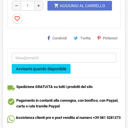
shopping_cart
remove
add
AGGIUNGI AL CARRELLO
favorite_border
Condividi
Twitta
Pinterest
Avvisami quando disponibile
local_shipping
Spedizione GRATUITA su tutti i prodotti del sito
check_circle
Pagamento in contanti alla consegna, con bonifico, con Paypal,
carta o rate tramite Paypal
Assistenza clienti pre e post vendita al numero +39 081 5281273