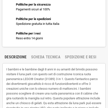
Politiche per la sicurezza
Pagamenti sicuri al 100%
Politiche per le spedizioni
Spedizione gratuita in tutta italia
Politiche per i resi
Reso entro 14 giorni
DESCRIZIONE
SCHEDA TECNICA
SPEDIZIONE E RESI
I bambini e le bambine dagli 8 anni in su amanti del brivido possono
visitare il luna park con questo set di costruzione Iconica ruota
panoramica LEGO® Creator (31389) 3 in 1. Questo fantastico parco
dei divertimenti giocattolo è ricco di funzionidivertenti e offre 3
creazioni uniche con lo stesso numero di mattoncini. I bambini
possono scegliere di creare una ruota panoramica con 8 cabine che
gira ruotando la maniglia sul retro. Questa popolare attrazione include
anche un chiosco di gelati. Qu esta attrazione da luna park può essere
ricostruita in una giostra UFO, che ruota inclinata o in piano e include