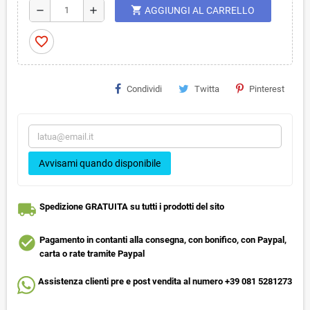
shopping_cart
remove
add
AGGIUNGI AL CARRELLO
favorite_border
Condividi
Twitta
Pinterest
Avvisami quando disponibile
local_shipping
Spedizione GRATUITA su tutti i prodotti del sito
check_circle
Pagamento in contanti alla consegna, con bonifico, con Paypal,
carta o rate tramite Paypal
Assistenza clienti pre e post vendita al numero +39 081 5281273