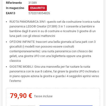
Riferimento
31389
In magazzino
ESAURITO
EAN13
5702018054826
RUOTA PANORAMICA 3IN1: questo set da costruzione Iconica ruota
panoramica LEGO® Creator (31389) 3 in 1 consente a bambini e
bambine dagli 8 anni in su di costruire e ricostruire 3 giostre di un
luna park con gli stessi mattoncini
OPZIONI INFINITE: trascorri una bella giornata al luna park con 3
giocattoli (i modelli non possono essere costruiti
contemporaneamente): una ruota panoramica con chiosco dei
gelati, una giostra UFO con una biglietteria oppure una giostra
classica
GIOSTRE MOBILI: Gira una manovella per far ruotare la ruota
panoramica con le sue 8 cabine, fai girare la giostra UFO inclinata o
in piano oppure aziona la giostra e guarda i 4 seggiolini aprirsi verso
l’esterno
79,90 €
Tasse incluse