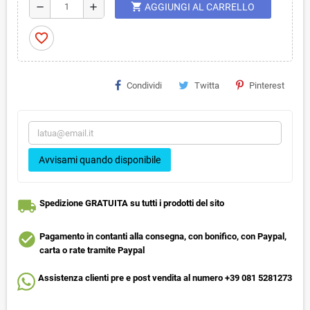
shopping_cart
remove
add
AGGIUNGI AL CARRELLO
favorite_border
Condividi
Twitta
Pinterest
Avvisami quando disponibile
local_shipping
Spedizione GRATUITA su tutti i prodotti del sito
check_circle
Pagamento in contanti alla consegna, con bonifico, con Paypal,
carta o rate tramite Paypal
Assistenza clienti pre e post vendita al numero +39 081 5281273