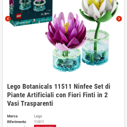
chevron_left
chevron_right
Lego Botanicals 11511 Ninfee Set di
Piante Artificiali con Fiori Finti in 2
Vasi Trasparenti
Marca
Lego
Riferimento
11511