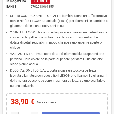
In magazzino
ESAURITO
EAN13
5702018061855
SET DI COSTRUZIONE FLOREALE: i bambini fanno un tuffo creativo
con le Ninfee LEGO® Botanicals (11511) per i bambini, le bambine e
gli amanti delle piante dai 9 anni in su
2 NINFEE LEGO®: i fioristi in erba possono creare una ninfea bianca
con accenti gialli e una ninfea rosa dai vivaci colori, entrambe
dotate di petali regolabili in modo che possano apparire aperte o
chiuse
VASI AUTENTICI: i vasi sono dotati di elementi blu trasparenti che
perdono il loro colore nella parte superiore per dare l’illusione che
siano pieni d’acqua
DECORAZIONE FLOREALE: porta a casa un tocco di bellezza
ispirata alla natura con questi fiori LEGO® che i bambini o gli amanti
della natura possono esporre in camera da letto, su uno scaffale o
su una scrivania
38,90 €
Tasse incluse