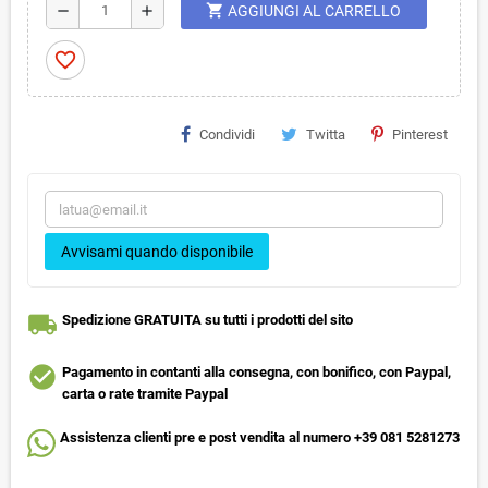
shopping_cart
remove
add
AGGIUNGI AL CARRELLO
favorite_border
Condividi
Twitta
Pinterest
Avvisami quando disponibile
local_shipping
Spedizione GRATUITA su tutti i prodotti del sito
check_circle
Pagamento in contanti alla consegna, con bonifico, con Paypal,
carta o rate tramite Paypal
Assistenza clienti pre e post vendita al numero +39 081 5281273