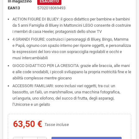
In magazzino
ESAURITO
EAN13
5702018069493
ACTION FIGURE DI BLUEY: il gioco didattico per bambine e bambini
da 5 anni Famiglia di Bluey in Mattoncini LEGO consente di costruire
i membri di casa Heeler, protagonisti dello show TV
4 GRANDI FIGURE: costruisci i personaggi di Bluey, Bingo, Mamma
e Papà, ognuno con spazio interno per riporre oggetti, e personalizza
le espressioni del loro viso con sopracciglia regolabili e occhi e
musi intercambiabili
GIOCO DIDATTICO PER LA CRESCITA: grazie alle braccia, alle mani
e alle code snodabili, i piccoli sviluppano la propria motricità fine e le
abilità complesse mentre giocano
ACCESSORI FAMILIARI: sono inclusi vari oggetti, tra cui: un
bassotto, un falò, un marshmallow, una macchina fotografica,
un’anguria, uno xilofono, del succo di frutta, degli asparagi,
l’Unicorse e un gelato
63,50 €
Tasse incluse