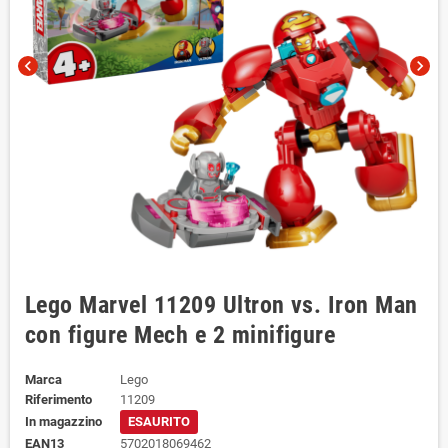
chevron_left
chevron_right
Lego Marvel 11209 Ultron vs. Iron Man
con figure Mech e 2 minifigure
Marca
Lego
Riferimento
11209
In magazzino
ESAURITO
EAN13
5702018069462