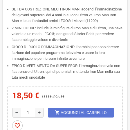
SET DA COSTRUZIONE MECH IRON MAN: accendi l’immaginazione
dei giovani supereroi dai 4 anni in su con Ultron vs. Iron Man Iron
Man e i suoi fantastici amici LEGO® ǀ Marvel (11209)
2 MINIFIGURE: include le minifigure di Iron Man e di Ultron, una nave
volante e un mech LEGO®, con grandi Starter Brick per rendere
l’assemblaggio veloce e divertente
GIOCO DI RUOLO D’IMMAGINAZIONE: i bambini possono ricreare
l’azione del popolare programma televisivo e usare la loro
immaginazione per ricreare infinite avventure
EPICO DIVERTIMENTO DA SUPER EROE: l’immaginazione vola con
l’astronave di Ultron, quindi potenziati mettendo Iron Man nella sua
tuta mech snodabile
18,50 €
Tasse incluse
shopping_cart
remove
add
AGGIUNGI AL CARRELLO
favorite_border