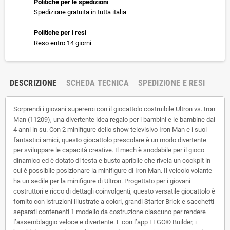
Politiche per le spedizioni
Spedizione gratuita in tutta italia
Politiche per i resi
Reso entro 14 giorni
DESCRIZIONE
SCHEDA TECNICA
SPEDIZIONE E RESI
Sorprendi i giovani supereroi con il giocattolo costruibile Ultron vs. Iron
Man (11209), una divertente idea regalo per i bambini e le bambine dai
4 anni in su. Con 2 minifigure dello show televisivo Iron Man e i suoi
fantastici amici, questo giocattolo prescolare è un modo divertente
per sviluppare le capacità creative. Il mech è snodabile per il gioco
dinamico ed è dotato di testa e busto apribile che rivela un cockpit in
cui è possibile posizionare la minifigure di Iron Man. Il veicolo volante
ha un sedile per la minifigure di Ultron. Progettato per i giovani
costruttori e ricco di dettagli coinvolgenti, questo versatile giocattolo è
fornito con istruzioni illustrate a colori, grandi Starter Brick e sacchetti
separati contenenti 1 modello da costruzione ciascuno per rendere
l’assemblaggio veloce e divertente. E con l’app LEGO® Builder, i