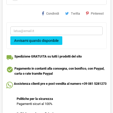
Condividi
Twitta
Pinterest
Avvisami quando disponibile
local_shipping
Spedizione GRATUITA su tutti i prodotti del sito
check_circle
Pagamento in contanti alla consegna, con bonifico, con Paypal,
carta o rate tramite Paypal
Assistenza clienti pre e post vendita al numero +39 081 5281273
Politiche per la sicurezza
Pagamenti sicuri al 100%