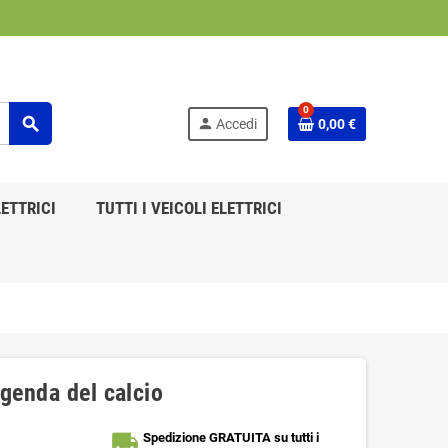
0
search
person
Accedi
0,00 €
ETTRICI
TUTTI I VEICOLI ELETTRICI
genda del calcio
local_shipping
Spedizione GRATUITA su tutti i