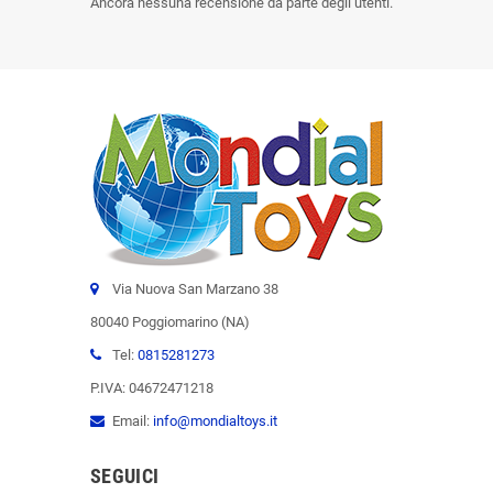
Ancora nessuna recensione da parte degli utenti.
Via Nuova San Marzano 38
80040 Poggiomarino (NA)
Tel:
0815281273
P.IVA: 04672471218
Email:
info@mondialtoys.it
SEGUICI