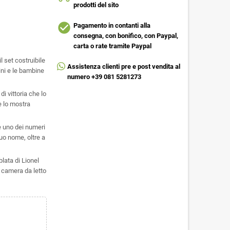
prodotti del sito
check_circle
Pagamento in contanti alla
consegna, con bonifico, con Paypal,
carta o rate tramite Paypal
 set costruibile
Assistenza clienti pre e post vendita al
ni e le bambine
numero +39 081 5281273
i vittoria che lo
e lo mostra
 uno dei numeri
suo nome, oltre a
ata di Lionel
 camera da letto