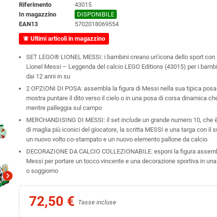
Riferimento
43015
In magazzino
DISPONIBILE
EAN13
5702018069554
Ultimi articoli in magazzino
notifications_active
SET LEGO® LIONEL MESSI: i bambini creano un’icona dello sport con il
Lionel Messi – Leggenda del calcio LEGO Editions (43015) per i bambi
dai 12 anni in su
2 OPZIONI DI POSA: assembla la figura di Messi nella sua tipica posa d
mostra puntare il dito verso il cielo o in una posa di corsa dinamica ch
mentre palleggia sul campo
MERCHANDISING DI MESSI: il set include un grande numero 10, che è
di maglia più iconici del giocatore, la scritta MESSI e una targa con il 
ut_map
un nuovo volto co-stampato e un nuovo elemento pallone da calcio
DECORAZIONE DA CALCIO COLLEZIONABILE: esponi la figura assembl
Messi per portare un tocco vincente e una decorazione sportiva in una
o soggiorno
chevron_right
72,50 €
Tasse incluse