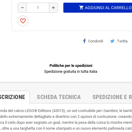
shopping_cart
remove
add
AGGIUNGI AL CARRELLO
favorite_border
Condividi
Twitta
Politiche per le spedizioni
Spedizione gratuita in tutta italia
SCRIZIONE
SCHEDA TECNICA
SPEDIZIONE E R
nda del calcio LEGO® Editions (43015), un set costruibile per i bambini, le bambi
 estremamente dettagliato e divertirsi con 2 opzioni di costruzione: creando la 
ica il cielo dopo aver segnato un goal, mentre la posa della corsa lo mostra men
SSI, oltre a una targhetta con il nome stampato e un nuovo elemento palloneda ca