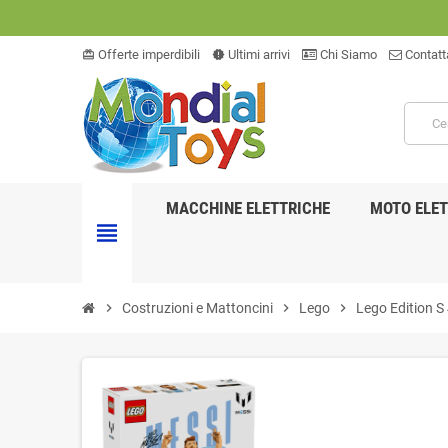
Offerte imperdibili
Ultimi arrivi
Chi Siamo
Contatt
card_giftcard
new_releases
MACCHINE ELETTRICHE
MOTO ELET
view_headline
chevron_right
Costruzioni e Mattoncini
chevron_right
Lego
chevron_right
Lego Edition S